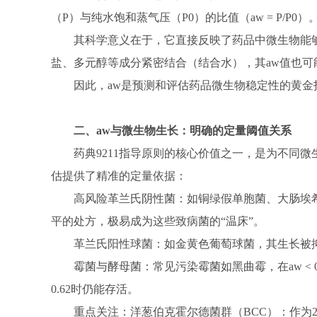
（P）与纯水饱和蒸气压（P0）的比值（aw = P/P0）
其科学意义在于，它直接反映了药品中微生物能够
盐、多元醇等成分紧密结合（结合水），其aw值也
因此，aw是预测和评估药品微生物稳定性的黄金
二、aw与微生物生长：明确的定量阈值关系
药典9211指导原则的核心价值之一，是为不同
估提供了精准的定量依据：
高风险革兰氏阴性菌：如铜绿假单胞菌、大肠埃希菌
平的处方，极易成为这些致病菌的“温床”。
革兰氏阳性球菌：如金黄色葡萄球菌，其生长被抑制在
霉菌与酵母菌：常见污染霉菌如黑曲霉，在aw <
0.62时仍能存活。
重点关注：洋葱伯克霍尔德菌群（BCC）：作为2