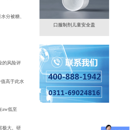
果水分被糖、
口服制剂儿童安全盖
业的风险评
w值高于此水
在aw低至
害极大。研