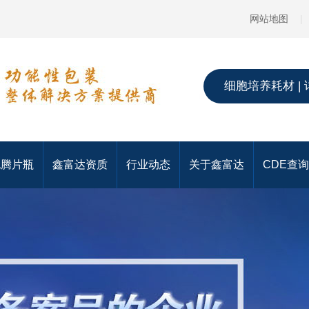
网站地图
|
细胞培养耗材 | 
泡腾片瓶
鑫富达资质
行业动态
关于鑫富达
CDE查询