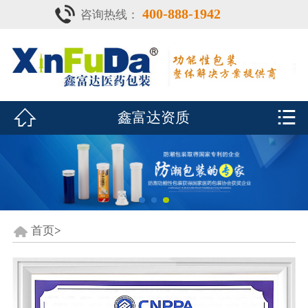
400-888-1942
咨询热线：
首页

产品中心
防潮瓶


鑫富达资质
泡腾片瓶
鑫富达资质
行业动态
关于鑫富达
首页
>
联系我们
CDE查询