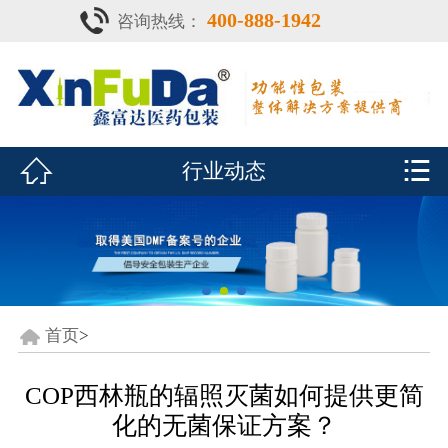
400-888-1942
咨询热线：
首页

产品中心
防潮瓶


行业动态
泡腾片瓶
鑫富达资质
行业动态
关于鑫富达
首页
>
联系我们
COP西林瓶的辐照灭菌如何提供更简
化的无菌保证方案？
CDE查询