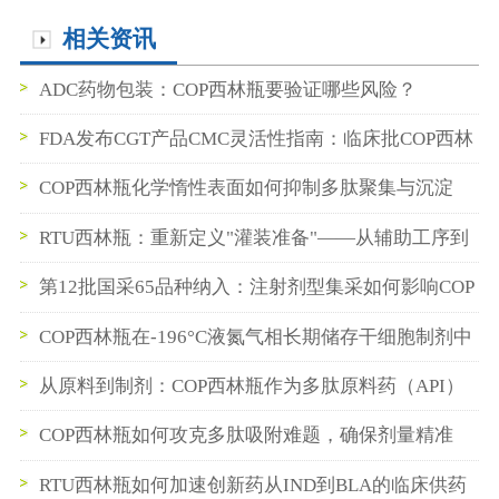
相关资讯
ADC药物包装：COP西林瓶要验证哪些风险？
FDA发布CGT产品CMC灵活性指南：临床批COP西林
瓶数据如何支持BLA申报
COP西林瓶化学惰性表面如何抑制多肽聚集与沉淀
RTU西林瓶：重新定义"灌装准备"——从辅助工序到
即插即用
第12批国采65品种纳入：注射剂型集采如何影响COP
西林瓶与预灌封供应链
COP西林瓶在-196°C液氮气相长期储存干细胞制剂中
的性能验证
从原料到制剂：COP西林瓶作为多肽原料药（API）
中间储存容器的最佳实践
COP西林瓶如何攻克多肽吸附难题，确保剂量精准
RTU西林瓶如何加速创新药从IND到BLA的临床供药