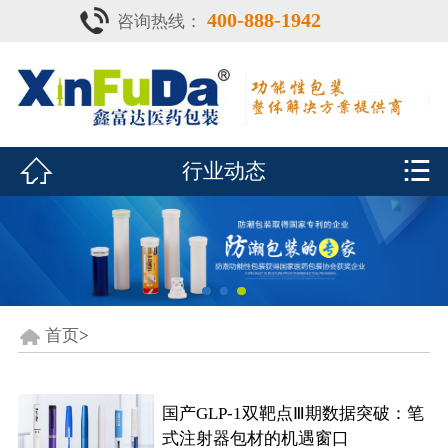
400-888-1942
咨询热线：
首页

产品中心
防潮瓶


行业动态
泡腾片瓶
鑫富达资质
行业动态
关于鑫富达
首页
>
联系我们
国产GLP-1双靶点Ⅲ期数据突破：笔
CDE查询
式注射器包材的机遇窗口