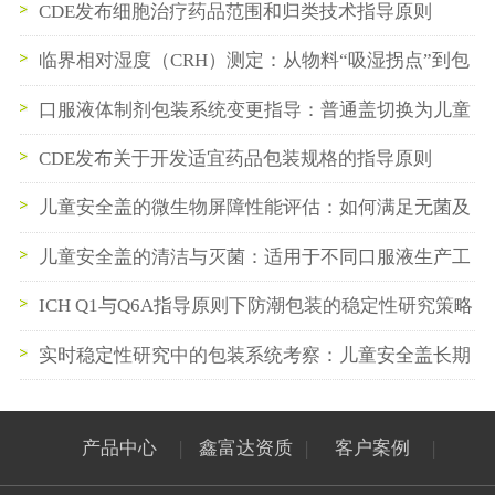
验证？
CDE发布细胞治疗药品范围和归类技术指导原则
（2026年版）
临界相对湿度（CRH）测定：从物料“吸湿拐点”到包
装阻隔规格的完整闭环
口服液体制剂包装系统变更指导：普通盖切换为儿童
安全盖的申报路径与药学桥接研究
CDE发布关于开发适宜药品包装规格的指导原则
儿童安全盖的微生物屏障性能评估：如何满足无菌及
抑菌口服液的高标准要求？
儿童安全盖的清洁与灭菌：适用于不同口服液生产工
艺的预处理方案
ICH Q1与Q6A指导原则下防潮包装的稳定性研究策略
实时稳定性研究中的包装系统考察：儿童安全盖长期
性能数据解读
产品中心
|
鑫富达资质
|
客户案例
|