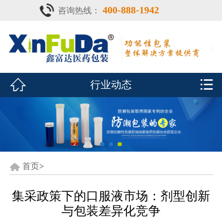
400-888-1942
咨询热线：
首页

产品中心
防潮瓶


行业动态
泡腾片瓶
鑫富达资质
行业动态
关于鑫富达
首页
>
联系我们
集采政策下的口服液市场：剂型创新
与包装差异化竞争
CDE查询