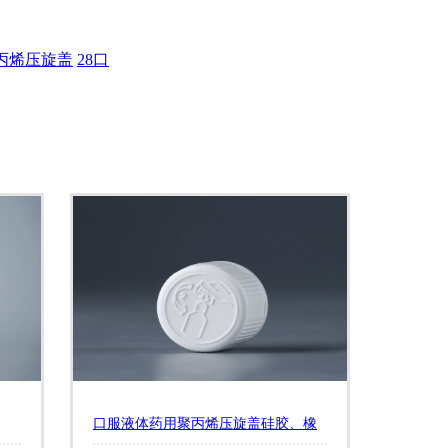
丙烯压旋盖
28口
口服液体药用聚丙烯压旋盖硅胶、橡