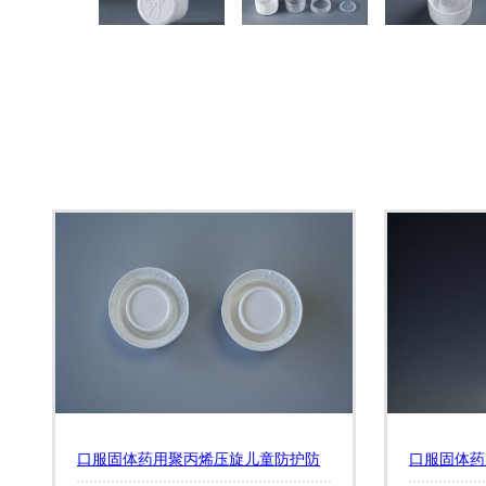
口服固体药用聚丙烯压旋儿童防护防
口服固体药用