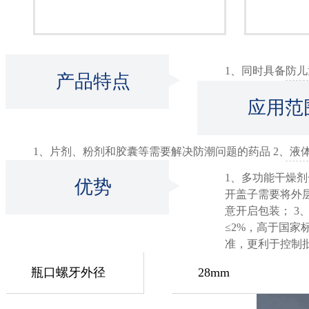
潮盖
25ml
1、同时具备防
产品特点
应用范
1、片剂、粉剂和胶囊等需要解决防潮问题的药品 2、液
1、多功能干燥
优势
开盖子需要将外
意开启包装； 3
≤2%，高于国家
准，更利于控制
瓶口螺牙外径
28mm