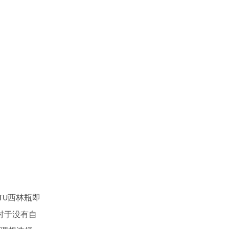
西林瓶即
TU
对于没有自