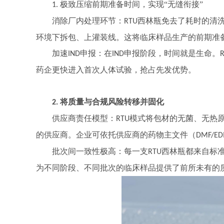
极致压缩前期准备时间，实现“无缝衔接”
1.
消除厂内处理环节：
西林瓶免去了耗时的清
RTU
环境下拆包、上灌装线。这将临床样品生产的前期准
加速
申报：在
申报阶段，时间就是生命。
IND
IND
药企更快进入首次人体试验，抢占先发优势。
将质量与合规风险转移并固化
2.
供应商责任模型：
模式将包材的无菌、无热
RTU
的供应商。企业可依托供应商的药物主文件（
DMF/E
批次间一致性极高：每一支
西林瓶都来自标
RTU
为不同阶段、不同批次的临床样品提供了前所未有的