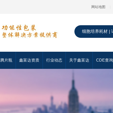
网站地图
|
细胞培养耗材 | 
泡腾片瓶
鑫富达资质
行业动态
关于鑫富达
CDE查询