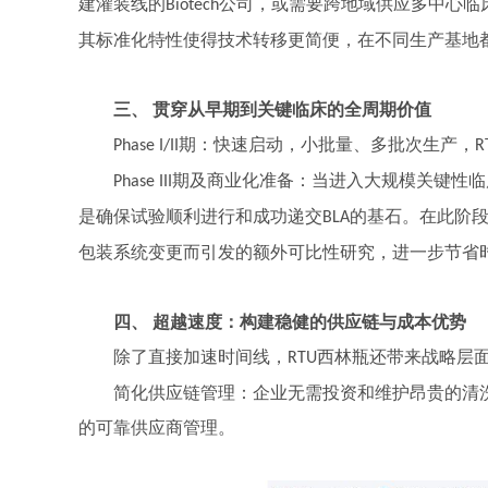
建灌装线的
公司，或需要跨地域供应多中心临
Biotech
其标准化特性使得技术转移更简便，在不同生产基地
三、
贯穿从早期到关键临床的全周期价值
期：快速启动，小批量、多批次生产，
Phase I/II
R
期及商业化准备：当进入大规模关键性临
Phase III
是确保试验顺利进行和成功递交
的基石。在此阶
BLA
包装系统变更而引发的额外可比性研究，进一步节省
四、
超越速度：构建稳健的供应链与成本优势
除了直接加速时间线，
西林瓶还带来战略层
RTU
简化供应链管理：企业无需投资和维护昂贵的清
的可靠供应商管理。