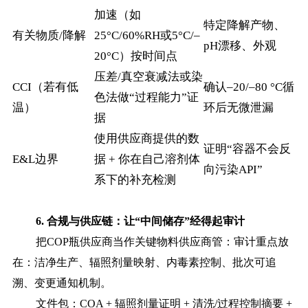
加速（如
特定降解产物、
有关物质/降解
25°C/60%RH或5°C/–
pH漂移、外观
20°C）按时间点
压差/真空衰减法或染
CCI（若有低
确认–20/–80 °C循
色法做“过程能力”证
温）
环后无微泄漏
据
使用供应商提供的数
证明“容器不会反
E&L边界
据 + 你在自己溶剂体
向污染API”
系下的补充检测
6. 合规与供应链：让“中间储存”经得起审计
把
COP瓶供应商当作关键物料供应商管：审计重点放
在：洁净生产、辐照剂量映射、内毒素控制、批次可追
溯、变更通知机制。
文件包：
COA + 辐照剂量证明 + 清洗/过程控制摘要 +