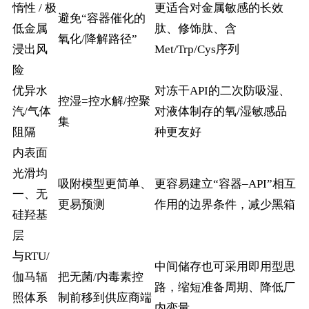
惰性 / 极
更适合对金属敏感的长效
避免“容器催化的
低金属
肽、修饰肽、含
氧化/降解路径”
浸出风
Met/Trp/Cys序列
险
优异水
对冻干API的二次防吸湿、
控湿=控水解/控聚
汽/气体
对液体制存的氧/湿敏感品
集
阻隔
种更友好
内表面
光滑均
吸附模型更简单、
更容易建立“容器–API”相互
一、无
更易预测
作用的边界条件，减少黑箱
硅羟基
层
与RTU/
中间储存也可采用即用型思
伽马辐
把无菌/内毒素控
路，缩短准备周期、降低厂
照体系
制前移到供应商端
内变量