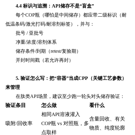
4.4 标识与追溯：API储存不是“盲盒”
每个
COP瓶（哪怕是中间储存）都应带二级标识（耐
低温条码/激光打码/耐溶剂标签），并与：
批号
/ 亚批号
净重
/浓度/溶剂体系
储存条件
/到期（retest/复验期）
开封时间戳（若允许再封）
5. 验证怎么写：把“容器”当成CPP（关键工艺参数）
来管理
在肽类
API场景，建议至少跑一轮头对头储存验证：
验证条目
怎么做
看什么
相同API溶液灌入
含量回收、有关
吸附/回收率
COP瓶 vs 对照瓶，多
物质、纯度轮廓
点取样