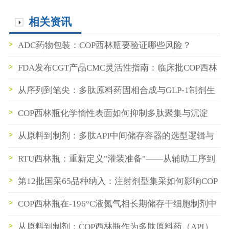
相关资讯
ADC药物包装：COP西林瓶要验证哪些风险？
FDA发布CGT产品CMC灵活性指南：临床批COP西林
瓶数据如何支持BLA申报
从序列到笔尖：多肽原料药固相合成与GLP-1制剂生
产的无缝衔接实践
COP西林瓶化学惰性表面如何抑制多肽聚集与沉淀
从原料到制剂：多肽API中间储存容器的选型逻辑与
稳定性保障实践
RTU西林瓶：重新定义"灌装准备"——从辅助工序到
即插即用
第12批国采65品种纳入：注射剂型集采如何影响COP
西林瓶与预灌封供应链
COP西林瓶在-196°C液氮气相长期储存干细胞制剂中
的性能验证
从原料到制剂：COP西林瓶作为多肽原料药（API）