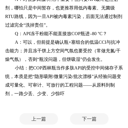
剂，哪怕只是中间暂存，也更推荐用低内毒素、无菌级
RTU路线，因为一旦API被内毒素污染，后面无法通过制剂
过滤完全“洗掉责任”。
Q：API冻干粉能不能直接放COP瓶进–80 °C？
A：可以，但前提是确认瓶+塞组合的低温CCI与抗冲
击能力；并且冻干饼上方空间气氛也要受控（常做充氮/干
燥气氛），否则“瓶没问题，但饼吸湿”仍会发生。
小结：把
COP西林瓶当作多肽API的受控中间储存子系
统，本质是把“隐形吸附/微量污染/批次漂移”从经验问题变
成可量化、可审计、可放行的工程问题——从原料到制
剂，一路少丢、少变、少惊吓
上一篇
下一篇