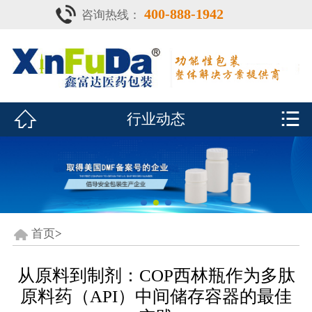
400-888-1942
咨询热线：
首页

产品中心
防潮瓶


行业动态
泡腾片瓶
鑫富达资质
行业动态
关于鑫富达
首页
>
联系我们
从原料到制剂：COP西林瓶作为多肽
原料药（API）中间储存容器的最佳
CDE查询