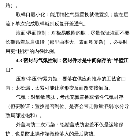
路）。
取样口最小化：能用惰性气氛置换就做置换；能在层
流下单次完成取样就别反复开盖透气。
液面
/界面控制：对极易吸附的肽，尽量保证液面不要
长期贴着瓶肩弧段（那里曲率大、表面积复杂），必要时
用更“柱状”的内径比例。
4.3 密封与气氛控制：密封件才是中间储存的“半壁江
山”
压塞
/半压/拧紧力矩：要落在供应商推荐的工艺窗口
内；太松漏，太紧可能让塞形变反而改变接触面。
气氛：对氧敏感肽，考虑充氮置换或惰性气氛封存
（但要验证：置换是否到位、是否会带走微量溶剂
/水分导
致局部过饱和）。
外盖与防二次污染：铝塑盖或防盗盖不仅是运输保
护，也是防止操作端微粒落入的最后防线。