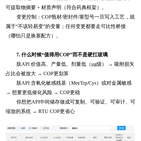
可提取物摘要 + 材质声明（符合药典框架）。
变更控制：
COP瓶材/密封件/塞型号一旦写入工艺，就
属于“不该轻易变”的变量；任何变更都要走可比性桥接
（哪怕只是换塞配方）。
7. 什么时候“值得用COP”而不是硬扛玻璃
肽
API 价值高、产量低、剂量低（µg级） → 吸附损失
占比会被放大 → COP更划算
肽
API 含氧化敏感残基（Met/Trp/Cys）或对金属敏感
→ 想要更低催化风险 → COP更稳
你想把
API中间储存做成可复制、可验证、可审计、可
缩放的系统 → RTU COP更省心