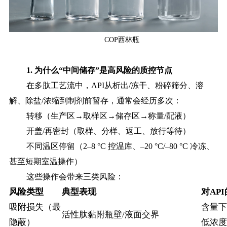
COP西林瓶
1. 为什么“中间储存”是高风险的质控节点
在多肽工艺流中，
API从析出/冻干、粉碎筛分、溶
解、除盐/浓缩到制剂前暂存，通常会经历多次：
转移（生产区
→取样区→储存区→称量/配液）
开盖
/再密封（取样、分样、返工、放行等待）
不同温区停留（
2–8 °C 控温库、–20 °C/–80 °C 冷冻、
甚至短期室温操作）
这些操作会带来三类风险：
风险类型
典型表现
对AP
吸附损失（最
含量下
活性肽黏附瓶壁/液面交界
隐蔽）
低浓度