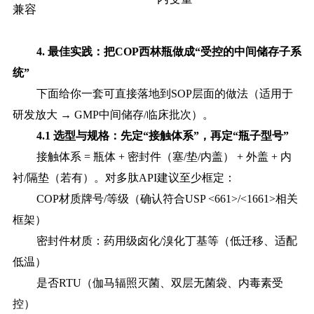
兼容
4. 最佳实践：把COP西林瓶做成“受控的中间储存子系
统”
下面给你一套可直接落地到
SOP层面的做法（适用于
研发放大 → GMP中间储存/临床批次）。
4.1 选型与规格：先定“接触体系”，再定“瓶子型号”
接触体系
= 瓶体 + 密封件（塞/垫/内盖） + 外盖 + 内
衬/隔垫（若有）。对多肽API建议至少框定：
COP材质牌号/等级（确认符合USP <661>/<1661>相关
框架）
密封件材质：药用级卤化
/溴化丁基等（低迁移、适配
低温）
是否
RTU（伽马辐照灭菌、双层无菌袋、内毒素受
控）