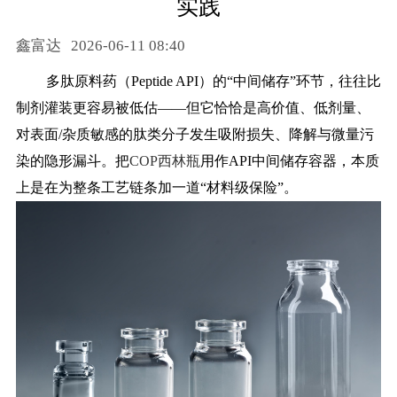
实践
药品信息查询
鑫富达
2026-06-11 08:40
多肽原料药（
Peptide API）的“中间储存”环节，往往比
制剂灌装更容易被低估——但它恰恰是高价值、低剂量、
对表面/杂质敏感的肽类分子发生吸附损失、降解与微量污
染的隐形漏斗。把
COP西林瓶
用作API中间储存容器，本质
上是在为整条工艺链条加一道“材料级保险”。