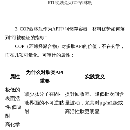
RTU免洗免灭COP西林瓶
3. COP西林瓶作为API中间储存容器：材料优势如何落
到“可被验证的指标”
COP（环烯烃聚合物）对多肽API的价值，不在玄学，
而在几项可量化、可审计的属性：
为什么对肽类API
属性
实践意义
重要
极低的
减少肽分子在固-
提升回收率、降低批次间含
表面活
液界面的不可逆黏
量波动，尤其对µg/mL级或
性/低吸
附
高活性肽更明显
附
高化学