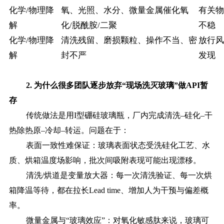
化学/物理降
氧、光照、水分、微量金属催化氧
有关物
解
化/脱酰胺/二聚
不稳
化学/物理降
清洗残留、磨损颗粒、操作不当、密
放行风
解
封不严
发现
2. 为什么很多团队逐步放弃“现场洗灭玻璃”做API暂
存
传统做法是用
I型硼硅玻璃瓶，厂内完成清洗–硅化–干
热除热原–冷却–转运。问题在于：
表面一致性难保证：玻璃表面状态受洗硅化工艺、水
质、烘箱温度场影响，批次间吸附表现可能出现漂移。
清洗
/烘道是变量放大器：每一次清洗验证、每一次烘
箱降温等待，都在拉长Lead time、增加人为干预与偏差概
率。
微量金属与
“玻璃效应”：对氧化敏感肽来说，玻璃可