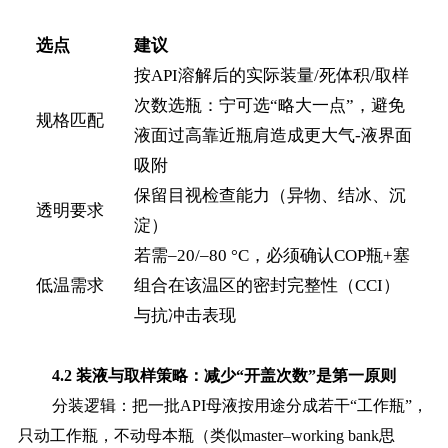
选点
建议
按API溶解后的
实际装量/死体积/取样
次数
选瓶：宁可选“略大一点”，避免
规格匹配
液面过高靠近瓶肩造成更大气-液界面
吸附
保留目视检查能力（异物、结冰、沉
透明要求
淀）
若需–20/–80 °C，必须确认COP瓶+塞
低温需求
组合在该温区的
密封完整性（CCI）
与抗冲击表现
4.2 装液与取样策略：减少“开盖次数”是第一原则
分装逻辑：把一批
API母液按用途分成若干“工作瓶”，
只动工作瓶，不动母本瓶（类似master–working bank思