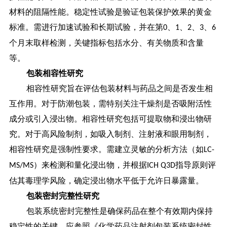
材料的阻隔性能。
稳定性试验是验证包装保护效果的黄金
标准。需进行加速试验和长期试验，并在第
、
、
、
、
0
1
2
3
6
个月末取样检测，关键指标包括水分、有关物质和含量
等。
包装相容性研究
相容性研究旨在评估包装材料与药品之间是否发生相
互作用。对于防潮包装，需特别关注干燥剂是否吸附活性
成分或引入浸出物。
相容性研究包括可提取物和浸出物研
究。对于高风险制剂，如吸入制剂、注射液和眼用制剂，
相容性研究是强制性要求。
需建立灵敏的分析方法（如
LC-
）来检测和量化浸出物，并根据
指导原则评
MS/MS
ICH Q3D
估其毒理学风险，确定浸出物水平低于允许日暴露量。
包装密封完整性研究
包装系统密封完整性是确保药品在整个有效期内保持
稳定性的关键。应参照《化学药品注射剂包装系统密封性