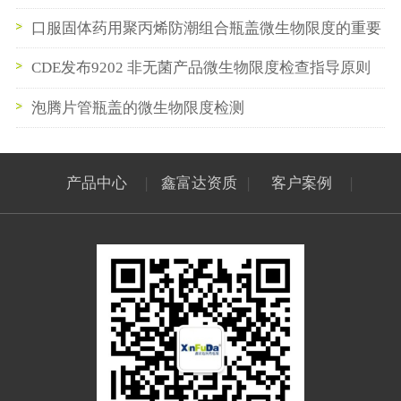
口服固体药用聚丙烯防潮组合瓶盖微生物限度的重要
性
CDE发布9202 非无菌产品微生物限度检查指导原则
公示稿（第一次）
泡腾片管瓶盖的微生物限度检测
产品中心
|
鑫富达资质
|
客户案例
|