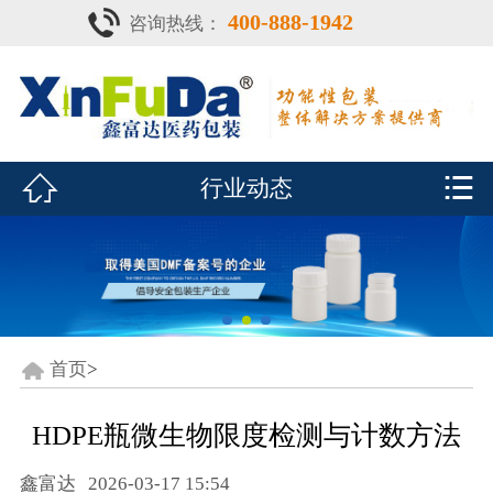
400-888-1942
咨询热线：
首页

产品中心
防潮瓶


行业动态
泡腾片瓶
鑫富达资质
行业动态
关于鑫富达
首页
>
联系我们
HDPE瓶微生物限度检测与计数方法
CDE查询
鑫富达
2026-03-17 15:54