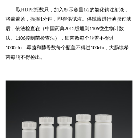
取
HDPE瓶
数只，加入标示容量1/2的氯化钠注射液，
药品信息查询
将盖盖紧，振摇
分钟，即得供试液。供试液进行薄膜过滤
1
后，依法检查在（中国药典2015版通则
微生物计数
1105
法、
控制菌检查法），细菌数每个瓶盖不得过
1106
，霉菌和酵母数每个瓶盖不得过
，大肠埃希
1000cfu
100cfu
菌每瓶不得检出。