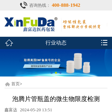
400-888-1942
咨询热线：
首页

产品中心
防潮瓶


行业动态
泡腾片瓶
鑫富达资质
行业动态
关于鑫富达
首页
>
联系我们
泡腾片管瓶盖的微生物限度检测
CDE查询
鑫富达
2024-05-20 13:51