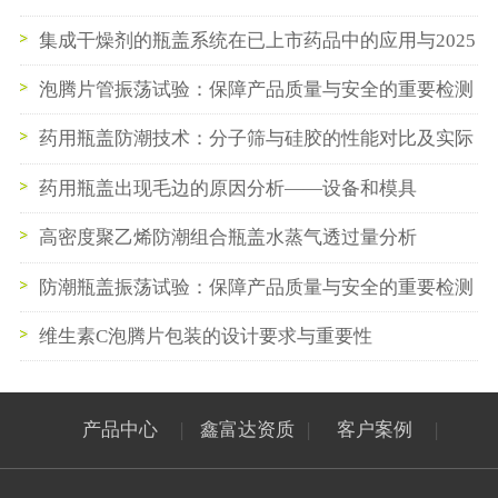
集成干燥剂的瓶盖系统在已上市药品中的应用与2025
版药典法规合规策略​
泡腾片管振荡试验：保障产品质量与安全的重要检测
药用瓶盖防潮技术：分子筛与硅胶的性能对比及实际
应用
药用瓶盖出现毛边的原因分析——设备和模具
高密度聚乙烯防潮组合瓶盖水蒸气透过量分析
防潮瓶盖振荡试验：保障产品质量与安全的重要检测
维生素C泡腾片包装的设计要求与重要性
产品中心
|
鑫富达资质
|
客户案例
|