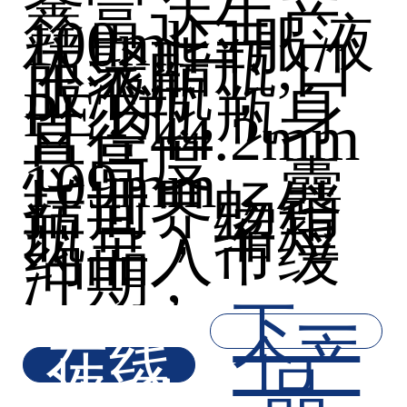
鑫富达生产
100ml口服液
体聚酯瓶,口
服液瓶，
PET瓶,瓶身
直径44.2mm
总高度
109mm，囊
括世界畅销
瓶型，缩短
药品入市缓
冲期 ,
下一
在线
个产
咨询
品