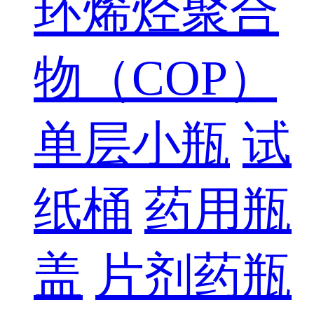
环烯烃聚合
物（COP）
单层小瓶
试
纸桶
药用瓶
盖
片剂药瓶