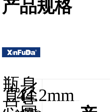
产品规格
瓶身
直径
44.2mm
总高