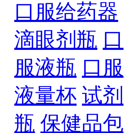
口服给药器
滴眼剂瓶
口
服液瓶
口服
液量杯
试剂
瓶
保健品包