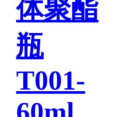
体聚酯
瓶
T001-
60ml