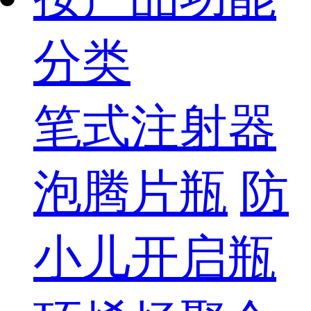
分类
笔式注射器
泡腾片瓶
防
小儿开启瓶