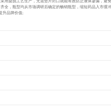
盖采用旋脱工艺生产，无需垫片封口就能有效防止液体渗漏，避免
格齐全，瓶型均从市场调研后确定的畅销瓶型，缩短药品入市缓冲
提升品牌价值;