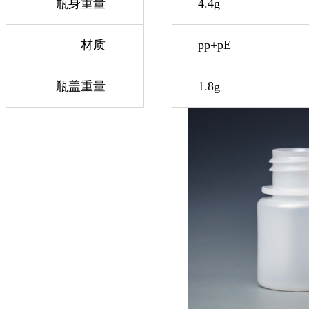
瓶身重量
4.4g
材质
pp+pE
瓶盖重量
1.8g