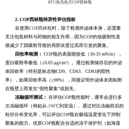
RTU免洗免灭COP西林瓶
2. COP
西林
瓶特异性评估指标
在使用
COP西林瓶
时，除了检测外泌体本身，还需要
关注包装材料与药物的相互作用，因为COP的低吸附性直
接减少了因吸附导致的局部浓度过高而引发的聚集。
回收率检测：
COP瓶的表面能较低（30-35 mN/m），
蛋白吸附率极低（≤0.05 μg/cm²）。通过检测储存后的外泌
体回收率（特别是标志物CD9、CD63、CD81的阳性
率），如果回收率高（≥98%），间接证明外泌体未因粘附
在瓶壁上而发生“假性聚集”或损失。
冻融循环测试：
在评估
COP瓶性能时，通常会进行多
次冻融循环（例如从
-196℃
到室温）。通过对比冻融前后的
粒径分布变化率，可以评估COP瓶在极端温度变化下抑制
聚集的能力。优质COP瓶配合合适的冻干保护剂（如海藻