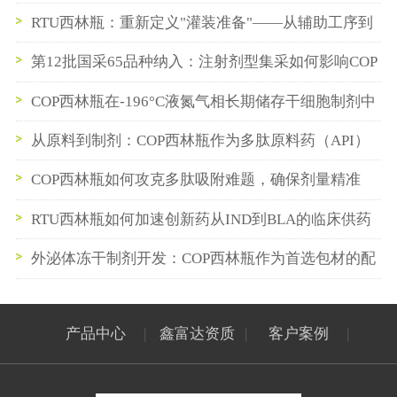
RTU西林瓶：重新定义"灌装准备"——从辅助工序到
即插即用
第12批国采65品种纳入：注射剂型集采如何影响COP
西林瓶与预灌封供应链
COP西林瓶在-196°C液氮气相长期储存干细胞制剂中
的性能验证
从原料到制剂：COP西林瓶作为多肽原料药（API）
中间储存容器的最佳实践
COP西林瓶如何攻克多肽吸附难题，确保剂量精准
RTU西林瓶如何加速创新药从IND到BLA的临床供药
节奏
外泌体冻干制剂开发：COP西林瓶作为首选包材的配
方与工艺适配性研究
产品中心
|
鑫富达资质
|
客户案例
|