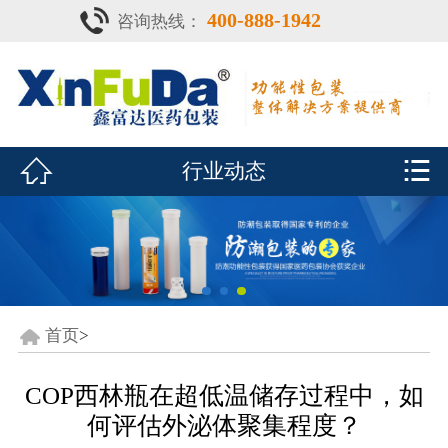
400-888-1942
咨询热线：
首页

产品中心
防潮瓶


行业动态
泡腾片瓶
鑫富达资质
行业动态
关于鑫富达
首页
>
联系我们
COP西林瓶在超低温储存过程中，如
何评估外泌体聚集程度？
CDE查询