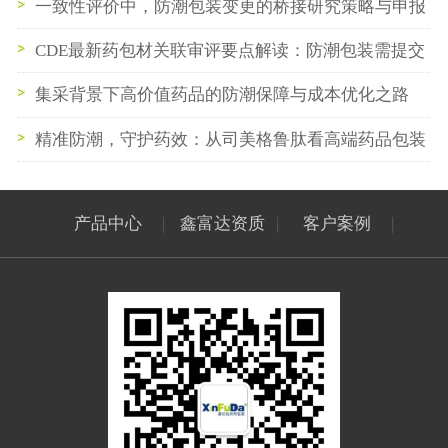
设计与风险评估
一致性评价中，防潮包装变更的桥接研究策略与申报
要点
CDE最新药包材关联审评要点解读：防潮包装需提交
的关键研究数据指南
集采背景下高价值药品的防潮保障与成本优化之路
精准防潮，守护药效：从司美格鲁肽看高端药品包装
的技术革新与法规合规
产品中心
|
鑫富达资质
|
客户案例
|