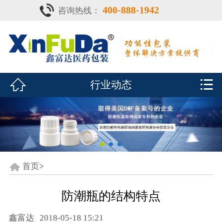
400-888-1942
咨询热线：
首页

产品中心
防潮瓶


行业动态
泡腾片瓶
鑫富达资质
行业动态
关于鑫富达
首页
>
联系我们
防潮瓶的结构特点
CDE查询
鑫富达
2018-05-18 15:21