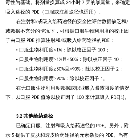
毒性为基础。将剂量换算成
小时
天的暴露量，来确定
24
7
吸入途径的
（口服或注射途径也适用）。
PDE
在注射和
或吸入给药途径的安全性评估数据缺乏和
/
/
或数据不充分的情况下，可根据口服生物利用度的校正因
子由口服
推算注射和
或吸入给药途径的
：
PDE
/
PDE
• 口服生物利用度
：除以校正因子
；
<1%
100
• 口服生物利用度≥
且
：除以校正因子
；
1%
<50%
10
• 口服生物利用度≥
且
：除以校正因子
；
50%
<90%
2
• 口服生物利用度≥
：除以校正因子
。
90%
1
在无口服生物利用度数据或职业吸入暴露限度的情况
下，以口服
值除以校正因子
来计算吸入
。
PDE
100
PDE[1]
其他给药途径
3.2
已确定口服、注射和吸入给药途径的
。另外，附
PDE
录
提供了皮肤和透皮给药途径的元素杂质的
。当有
5
PDE