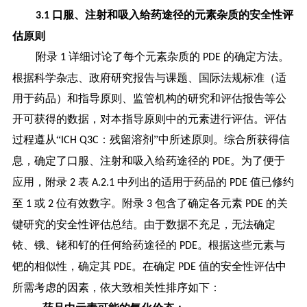
口服、注射和吸入给药途径的元素杂质的安全性评
3.1
估原则
附录
详细讨论了每个元素杂质的
的确定方法。
1
PDE
根据科学杂志、政府研究报告与课题、国际法规标准（适
用于药品）和指导原则、监管机构的研究和评估报告等公
开可获得的数据，对本指导原则中的元素进行评估。评估
过程遵从“
：残留溶剂”中所述原则。综合所获得信
ICH Q3C
息，确定了口服、注射和吸入给药途径的
。为了便于
PDE
应用，附录
表
中列出的适用于药品的
值已修约
2
A.2.1
PDE
至
或
位有效数字。
附录
包含了确定各元素
的关
1
2
3
PDE
键研究的安全性评估总结。由于数据不充足，无法确定
铱、锇、铑和钌的任何给药途径的
。根据这些元素与
PDE
钯的相似性，确定其
。在确定
值的安全性评估中
PDE
PDE
所需考虑的因素，依大致相关性排序如下：