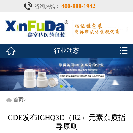
400-888-1942
咨询热线：
首页

产品中心
防潮瓶


行业动态
泡腾片瓶
鑫富达资质
行业动态
关于鑫富达
首页
>
联系我们
CDE发布ICHQ3D（R2）元素杂质指
导原则
CDE查询