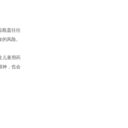
品瓶盖往往
食的风险。
注儿童用药
精神，也会