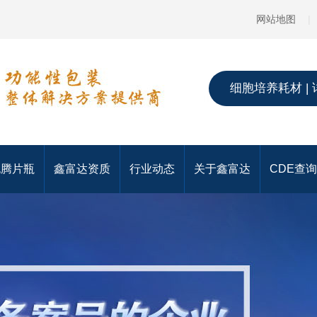
网站地图
|
细胞培养耗材 | 
泡腾片瓶
鑫富达资质
行业动态
关于鑫富达
CDE查询