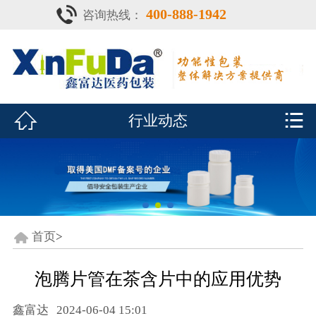
400-888-1942
咨询热线：
首页

产品中心
防潮瓶


行业动态
泡腾片瓶
鑫富达资质
行业动态
关于鑫富达
首页
>
联系我们
泡腾片管在茶含片中的应用优势
CDE查询
鑫富达
2024-06-04 15:01