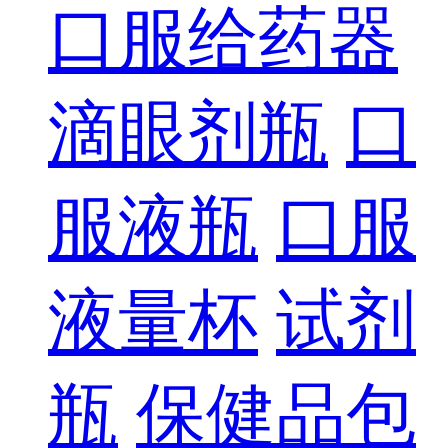
口服给药器
滴眼剂瓶
口
服液瓶
口服
液量杯
试剂
瓶
保健品包