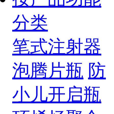
分类
笔式注射器
泡腾片瓶
防
小儿开启瓶