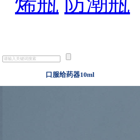
烯瓶
防潮瓶
口服给药器10ml