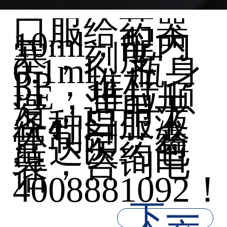
口服给药器
10ml，配内
塞，刻度
0.1ml，瓶身
PP，推杆
PE，推拉顺
滑，适用于
各种口服液
体制剂，鑫
富达医药包
装，咨询电
话
4008881092！
下一