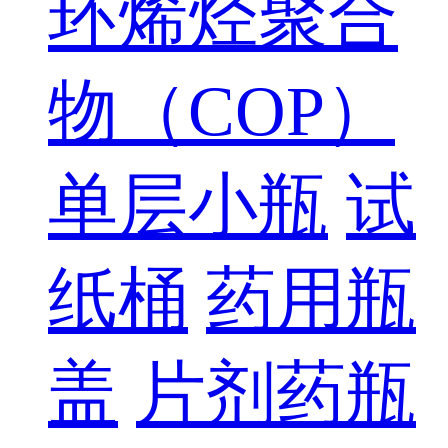
环烯烃聚合
物（COP）
单层小瓶
试
纸桶
药用瓶
盖
片剂药瓶