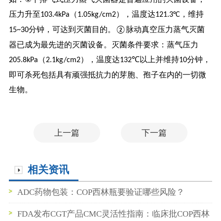
压力升至
（
），温度达
，维持
103.4kPa
1.05kg/cm2
121.3°C
分钟，可达到灭菌目的。
脉动真空压力蒸气灭菌
15~30
②
器已成为最先进的灭菌设备。灭菌条件要求：蒸气压力
（
），温度达
以上并维持
分钟，
205.8kPa
2.1kg/cm2
132℃
10
即可杀死包括具有顽强抵抗力的芽胞、孢子在内的一切微
生物。
上一篇
下一篇
相关资讯
ADC药物包装：COP西林瓶要验证哪些风险？
FDA发布CGT产品CMC灵活性指南：临床批COP西林