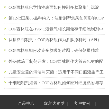
瓶数据如何支持BLA申报
COP西林瓶化学惰性表面如何抑制多肽聚集与沉淀
第12批国采65品种纳入：注射剂型集采如何影响COP
西林瓶与预灌封供应链
COP西林瓶在-196°C液氮气相长期储存干细胞制剂中
的性能验证
从原料到制剂：COP西林瓶作为多肽原料药（API）
中间储存容器的最佳实践
COP西林瓶如何攻克多肽吸附难题，确保剂量精准
外泌体冻干制剂开发：COP西林瓶作为首选包材的配
方与工艺适配性研究
儿童安全盖的清洁与灭菌：适用于不同口服液生产工
艺的预处理方案
干细胞制剂灌装：COP西林瓶如何应对细胞粘附与存
活率挑战？
产品中心
|
鑫富达资质
|
客户案例
|