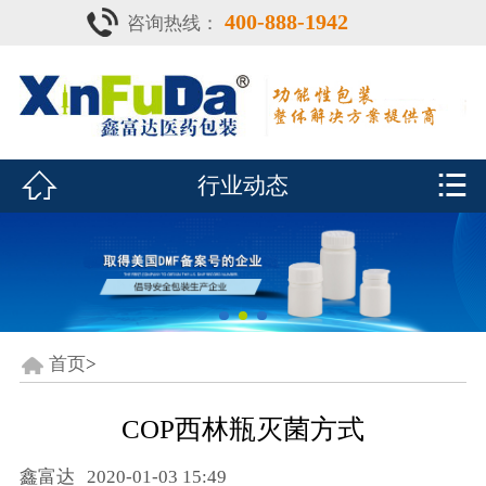
400-888-1942
咨询热线：
首页

产品中心
防潮瓶


行业动态
泡腾片瓶
鑫富达资质
行业动态
关于鑫富达
首页
>
联系我们
COP西林瓶灭菌方式
CDE查询
鑫富达
2020-01-03 15:49