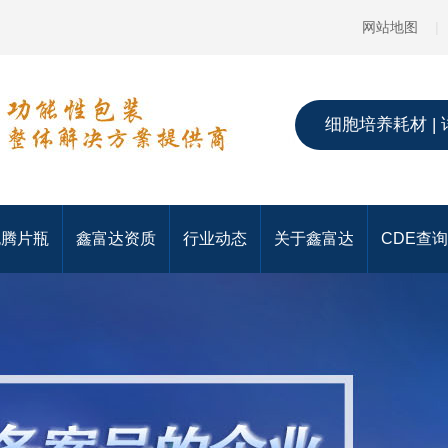
网站地图
|
细胞培养耗材 | 
泡腾片瓶
鑫富达资质
行业动态
关于鑫富达
CDE查询