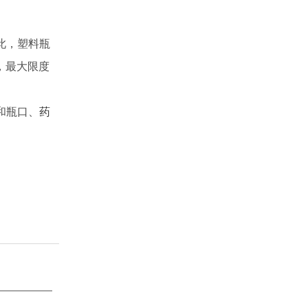
此，塑料瓶
，最大限度
和瓶口、
药