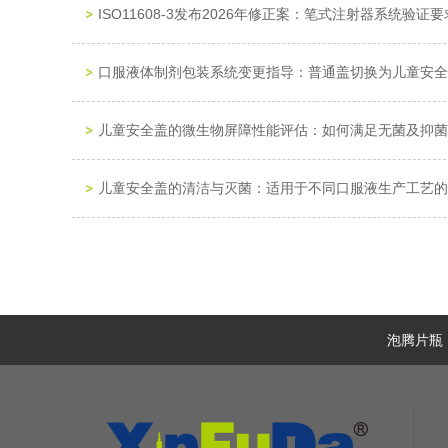
ISO11608-3发布2026年修正案：笔式注射器系统验证
口服液体制剂包装系统变更指导：普通盖切换为儿童安全
儿童安全盖的微生物屏障性能评估：如何满足无菌及抑菌
儿童安全盖的清洁与灭菌：适用于不同口服液生产工艺的
司美格鲁肽口服片防潮包装案例全解析：从API特性到瓶
口服液体制剂灌装线改造：适配儿童安全盖的工艺优化与
泡腾片瓶
ISO 11608-1:2022新变化深度解读：针式注射系统
儿童安全盖与口服液体制剂的相容性研究：可提取物与浸