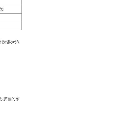
险
）
制剂灌装对溶
瓶-胶塞的摩