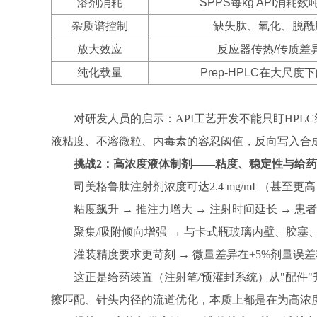
溶剂消耗
SPPS每kg API消耗数
杂质谱控制
缺失肽、氧化、脱酰
放大效应
反应器传热/传质差
纯化载量
Prep-HPLC在大尺
对研发人员的启示：
API工艺开发不能只盯HP
液粘度、不溶微粒、内毒素的容忍阈值，反向写入合成
挑战
2：高浓度液体制剂——粘度、稳定性与给药
司美格鲁肽注射剂浓度可达
2.4 mg/mL（甚至
粘度飙升
→ 推注力增大 → 注射时间延长 → 患
聚集
/吸附倾向增强 → 与卡式瓶玻璃内壁、胶
灌装精度要求更苛刻
→ 微量差异在±5%剂量误
这正是给药装置（注射笔
/预灌封系统）从"配件
擦匹配、针头内径的流道优化，本质上都是在为高浓度