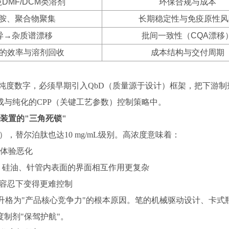
吨DMF/DCM类溶剂
环保合规与成本
胺、聚合物聚集
长期稳定性与免疫原性风
异→杂质谱漂移
批间一致性（CQA漂移
度下的效率与溶剂回收
成本结构与交付周期
LC纯度数字，必须早期引入QbD（质量源于设计）框架，把下游
与纯化的CPP（关键工艺参数）控制策略中。
装置的"三角死锁"
更高），替尔泊肽也达10 mg/mL级别。高浓度意味着：
者体验恶化
塞、硅油、针管内表面的界面相互作用更复杂
差容忍下变得更难控制
"升格为"产品核心竞争力"的根本原因。笔的机械驱动设计、卡式
制剂"保驾护航"。