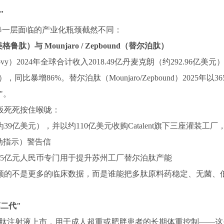
"
，每一层面临的产业化瓶颈截然不同：
司美格鲁肽）与 Mounjaro / Zepbound（替尔泊肽）
s + Wegovy）2024年全球合计收入2018.49亿丹麦克朗（约292.96亿
，同比暴增86%。替尔泊肽（Mounjaro/Zepbound）2025年以36
"。
板死死按住喉咙：
为39亿美元），并以约110亿美元收购Catalent旗下三座灌装工
动指示）警告信
约15亿元人民币专门用于提升苏州工厂替尔泊肽产能
额的不是更多的临床数据，而是谁能把多肽原料药稳定、无菌、
二代"
玛仕度肽注射液上市，用于成人超重或肥胖患者的长期体重控制——