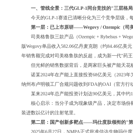
一、管线全景：三代
GLP-1同台竞技的"三层格局
今天的
GLP-1赛道已清晰分化为三个竞争层级
第一层：已上市原研
——Wegovy / Ozempic（
司美格鲁肽三款产品（
Ozempic + Rybelsu
版Wegovy单品收入582.06亿丹麦克朗（约84.46亿美元）
年销售额完成对司美格鲁肽的反超，成为新一代"药王
但光鲜的销售数据背后，是两家巨头被产能天花
诺某2024年在产能上直接投资68亿美元（2023年
纳州布卢明顿工厂合规问题收到FDA的OAI（官方行
某来
2024年总产能投资计划达90亿美元，其中
核心启示：当分子成为现象级产品，决定市场份
装进数以亿计的注射笔里。
第二层：国产创新多靶点
——玛仕度肽领衔的"第
2025年6月27日，NMPA正式批准信达生物