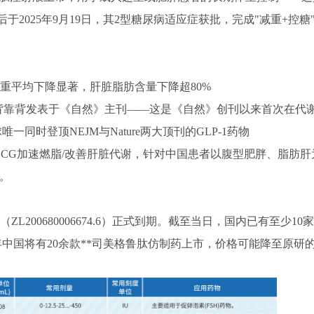
后于2025年9月19日，其2型糖尿病适应症获批，完成"减重+控糖
者体重平均下降显著，肝脏脂肪含量下降超80%
研究结果背靠背发表于《自然》主刊——这是《自然》创刊以来首次在代
时登顶NEJM与Nature两大顶刊的GLP-1药物
 + GCG加速燃脂/改善肝脏代谢，针对中国患者以腹型肥胖、脂肪
。
ZL200680006674.6）正式到期。截至当日，国内已有至少1
年中国将有20余款**司美格鲁肽仿制药上市，价格可能降至原研的1