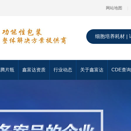
网站地图
|
细胞培养耗材 | 
泡腾片瓶
鑫富达资质
行业动态
关于鑫富达
CDE查询