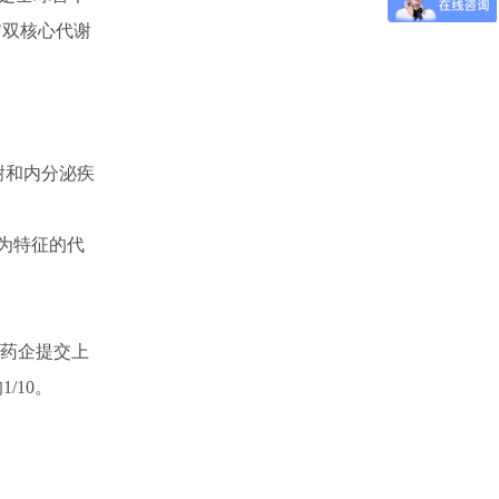
"双核心代谢
谢和内分泌疾
肝为特征的代
0家药企提交上
/10。