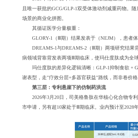
且唯一获批的GCG/GLP-1双受体激动剂减重药物。随
场景的商业化拼图。
其循证医学分量极重：
GLORY-1（Ⅲ期）结果发表于（NEJM），患
DREAMS-1与DREAMS-2（Ⅲ期）两项
病领域背靠背发表两项Ⅲ期临床，使玛仕度肽成为全球唯一同
玛仕度肽的差异化逻辑清晰：
GLP-1抑制食欲
谢表型，走"疗效分层+多器官获益"路线，而非卷价格
第三层：专利悬崖下的仿制药洪流
2026年3月20日，司美格鲁肽在华核心化合物专利（
市申请，另有超10家处于Ⅲ期临床。业内预计至2028