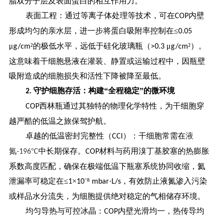
脂双分子层及表面蛋白的相互作用力。
表面工程：通过等离子体处理等技术，可在
内壁
COP
形成均匀的亲水层，进一步将蛋白吸附率控制在≤
0.05
μ
²的极低水平，远低于硅化玻璃瓶（
μ
²）。
g/cm
>0.3
g/cm
这意味着干细胞悬液在灌装、静置或运输过程中，因瓶壁
吸附造成的细胞损失和活性下降被降至最低。
守护细胞存活：构建“全程稳定”的微环境
2.
西林瓶通过其独特的物理化学特性，为干细胞穿
COP
越严酷的低温之旅保驾护航。
卓越的低温密封完整性（
）：干细胞常需在
液
CCI
氮
°
中长期保存。
材料与药用溴丁基胶塞的热膨胀
-196
C
COP
系数高度匹配，确保在极端低温下瓶塞系统协同收缩，氦
泄漏率可稳定在≤
×
⁻⁸
·
，有效防止液氮渗入污染
1
10
mbar
L/s
或样品水分流失，为细胞提供绝对稳定的气相储存环境。
均匀导热与可控冰晶：
内壁光滑均一，热传导均
COP