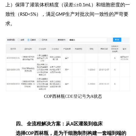
上）保障了灌装体积精度（误差≤±
）和细胞密度的一
0.1mL
致性（
），满足
生产对批次间一致性的严苛要
RSD<5%
GMP
求。
COP西林瓶
CDE登记号
为A状态
四、
全流程解决方案：从
区灌装到临床
A
选择
西林瓶，是为干细胞制剂构建一套端到端的
COP