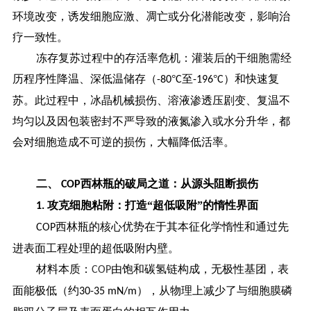
环境改变，诱发细胞应激、凋亡或分化潜能改变，影响治
疗一致性。
冻存复苏过程中的存活率危机：灌装后的干细胞需经
历程序性降温、深低温储存（
°
至
°
）和快速复
-80
C
-196
C
苏。此过程中，冰晶机械损伤、溶液渗透压剧变、复温不
均匀以及因包装密封不严导致的液氮渗入或水分升华，都
会对细胞造成不可逆的损伤，大幅降低活率。
二、
西林瓶的破局之道：从源头阻断损伤
COP
攻克细胞粘附：打造“超低吸附”的惰性界面
1.
西林瓶的核心优势在于其本征化学惰性和通过先
COP
进表面工程处理的超低吸附内壁。
材料本质：
由饱和碳氢链构成，无极性基团，表
COP
面能极低（约
），从物理上减少了与细胞膜磷
30-35 mN/m