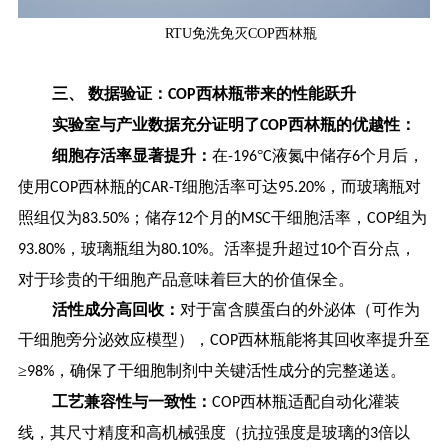
RTU免洗免灭COP西林瓶
三、
数据验证：
西林瓶带来的性能跃升
COP
实验室与产业数据充分证明了
西林瓶的优越性：
COP
细胞存活率显著提升：
在
°
液氮中储存
个月后，
-196
C
6
使用
西林瓶的
细胞活率可达
，而玻璃瓶对
COP
CAR-T
95.20%
照组仅为
；储存
个月的
干细胞活率，
组为
83.50%
12
MSC
COP
，玻璃瓶组为
。活率提升超过
个百分点，
93.80%
80.10%
10
对于珍贵的干细胞产品意味着巨大的价值保全。
活性成分高回收：
对于富含膜蛋白的外泌体（可作为
干细胞旁分泌效应模型），
西林瓶能将其回收率提升至
COP
≥
，确保了干细胞制剂中关键活性成分的完整递送。
98%
工艺兼容性与一致性：
西林瓶适配自动化灌装
COP
线，其尺寸精度和高机械强度（抗拉强度是玻璃的
倍以
3