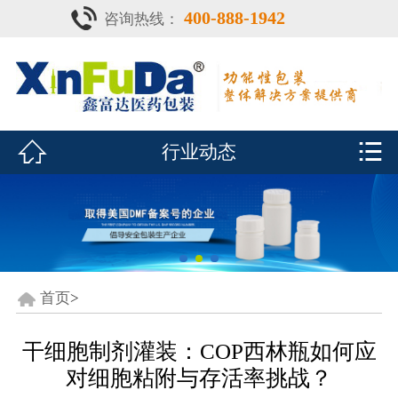
400-888-1942
咨询热线：
首页

产品中心
防潮瓶


行业动态
泡腾片瓶
鑫富达资质
行业动态
关于鑫富达
首页
>
联系我们
干细胞制剂灌装：COP西林瓶如何应
对细胞粘附与存活率挑战？
CDE查询