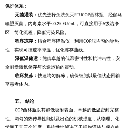
保护体系：
无菌灌装：
优先选择
免洗免灭
西林瓶
，经伽马
RTU
COP
辐照灭菌，内毒素水平≤
，可直接用于
级洁净
0.25 EU/mL
A
区，简化流程，降低污染风险。
程序冻存：
结合程序降温仪，利用
瓶均匀的导热
COP
性，实现可控速率降温，优化冻存曲线。
深低温储运：
凭借卓越的低温密封性和抗冲击性，安
全耐受液氮储存与长途运输的震动。
临床复苏：
快速均匀解冻，确保细胞以最佳状态回输
至患者体内。
五、
结论
西林瓶以其超低吸附表面、卓越的低温密封完整
COP
性、均匀的热传导性能以及出色的机械强度，从物理、化
学和工艺三个维度，系统性地解决了干细胞灌装与保存的