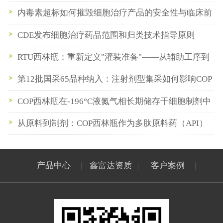
（2026年版）》
内毒素超标如何摧毁细胞治疗产品的安全性与临床前
景？
CDE发布细胞治疗药品范围和归类技术指导原则
（2026年版）
RTU西林瓶：重新定义"灌装准备"——从辅助工序到
即插即用
第12批国采65品种纳入：注射剂型集采如何影响COP
西林瓶与预灌封供应链
COP西林瓶在-196°C液氮气相长期储存干细胞制剂中
的性能验证
从原料到制剂：COP西林瓶作为多肽原料药（API）
中间储存容器的最佳实践
产品中心
|
鑫富达资质
|
客户案例
|