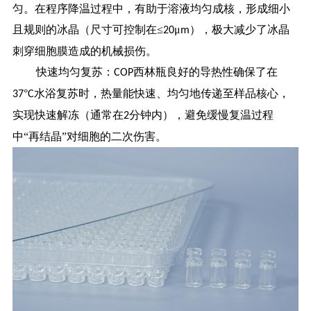
匀。在程序降温过程中，有助于溶液均匀成核，形成细小
且规则的冰晶（尺寸可控制在≤
μ
），极大减少了冰晶
20
m
刺穿细胞膜造成的机械损伤。
快速均匀复苏：
西林瓶良好的导热性确保了在
COP
°
水浴复苏时，热量能快速、均匀地传递至样品核心，
37
C
实现快速解冻（通常在
分钟内），避免缓慢复温过程
2
中“再结晶”对细胞的二次伤害。