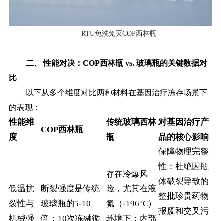
RTU免洗免灭COP西林瓶
二、
性能对决：
COP西林瓶 vs. 玻璃瓶的关键数据对
比
以下从多个维度对比两种材料在基因治疗冻存场景下
的表现：
性能维
传统玻璃西林
对基因治疗产
COP西林瓶
度
瓶
品的核心影响
保障物理完整
性：杜绝因瓶
存在冷爆风
体破裂导致的
低温抗
断裂强度是传统
险，尤其在液
整批珍贵药物
裂性与
玻璃瓶的5-10
氮（-196°C）
报废和交叉污
机械强
倍；10次冻融循
环境下；内部