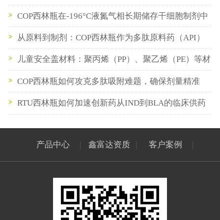
西林瓶与预灌封供应链
COP西林瓶在-196°C液氮气相长期储存干细胞制剂中
的性能验证
从原料到制剂：COP西林瓶作为多肽原料药（API）
中间储存容器的最佳实践
儿童安全盖材料：聚丙烯（PP）、聚乙烯（PE）等材
料的性能对比与选择策略
COP西林瓶如何攻克多肽吸附难题，确保剂量精准
RTU西林瓶如何加速创新药从IND到BLA的临床供药
节奏
产品中心
|
鑫富达资质
|
客户案例
|