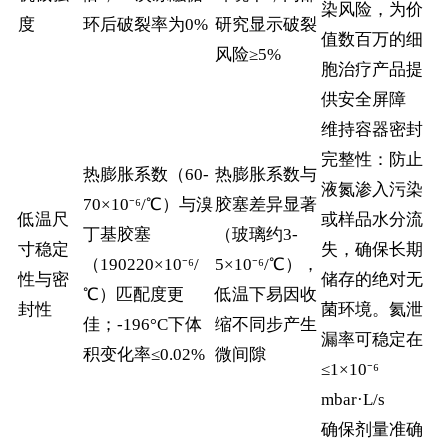
染风险，为价
度
环后破裂率为0%
研究显示破裂
值数百万的细
风险≥5%
胞治疗产品提
供安全屏障
维持容器密封
完整性：防止
热膨胀系数（60-
热膨胀系数与
液氮渗入污染
70×10⁻⁶/℃）与溴
胶塞差异显著
低温尺
或样品水分流
丁基胶塞
（玻璃约3-
寸稳定
失，确保长期
（190220×10⁻⁶/
5×10⁻⁶/℃），
性与密
储存的绝对无
℃）匹配度更
低温下易因收
封性
菌环境。氦泄
佳；-196°C下体
缩不同步产生
漏率可稳定在
积变化率≤0.02%
微间隙
≤1×10⁻⁶
mbar·L/s
确保剂量准确