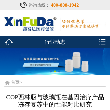
400-888-1942
咨询热线：
首页

产品中心
防潮瓶


行业动态
泡腾片瓶
鑫富达资质
行业动态
关于鑫富达
首页
>
联系我们
COP西林瓶与玻璃瓶在基因治疗产品
冻存复苏中的性能对比研究
CDE查询