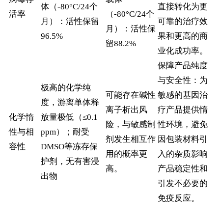
体（-80°C/24个
直接转化为更
活率
（-80°C/24个
月）：活性保留
可靠的治疗效
月）：活性保
96.5%
果和更高的商
留88.2%
业化成功率。
保障产品纯度
与安全性：为
极高的化学纯
可能存在碱性
敏感的基因治
度，游离单体释
离子析出风
疗产品提供惰
化学惰
放量极低（≤0.1
险，与敏感制
性环境，避免
性与相
ppm）；耐受
剂发生相互作
因包装材料引
容性
DMSO等冻存保
用的概率更
入的杂质影响
护剂，无有害浸
高。
产品稳定性和
出物
引发不必要的
免疫反应。