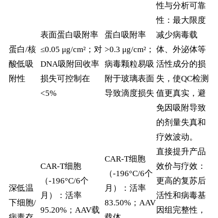
性与分析可靠
性：最大限度
表面蛋白吸附率
蛋白吸附率
减少病毒载
蛋白/核
≤0.05 μg/cm²；对
>0.3 μg/cm²；
体、外泌体等
酸低吸
DNA吸附回收率
病毒颗粒易吸
活性成分的损
附性
损失可控制在
附于玻璃表面
失，使QC检测
<5%
导致滴度损失
值更真实，避
免因吸附导致
的剂量失真和
疗效波动。
直接提升产品
CAR-T细胞
CAR-T细胞
效价与疗效：
（-196°C/6个
（-196°C/6个
更高的复苏后
深低温
月）：活率
月）：活率
活性和病毒基
下细胞/
83.50%；AAV
95.20%；AAV载
因组完整性，
病毒存
载体