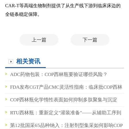
CAR-T等高端生物制剂提供了从生产线下游到临床床边的
全链条稳定保障。
上一篇
下一篇
相关资讯
ADC药物包装：COP西林瓶要验证哪些风险？
FDA发布CGT产品CMC灵活性指南：临床批COP西林
瓶数据如何支持BLA申报
COP西林瓶化学惰性表面如何抑制多肽聚集与沉淀
RTU西林瓶：重新定义"灌装准备"——从辅助工序到
即插即用
第12批国采65品种纳入：注射剂型集采如何影响COP