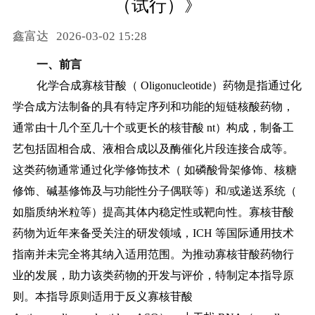
（试行）》
药品信息查询
鑫富达
2026-03-02 15:28
一、前言
化学合成寡核苷酸（
Oligonucleotide）药物是指通过化
学合成方法制备的具有特定序列和功能的短链核酸药物，
通常由十几个至几十个或更长的核苷酸 nt）构成，制备工
艺包括固相合成、液相合成以及酶催化片段连接合成等。
这类药
物通常通过化学修饰技术（ 如磷酸骨架修饰、核糖
修饰、碱基修饰及与功能性分子偶联等）和/或递送系统（
如脂质纳米粒等）提高其体内稳定性或靶向性。
寡核苷酸
药物为近年来备受关注的研发领域，ICH 等国际通用技术
指南并未完全将其纳入适用范围。为推动寡核苷酸药物行
业的发展，助力该类药物的开发与评价，特制定本指导原
则。
本指导原则适用于反义寡核苷酸