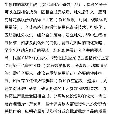
生修饰的寡核苷酸（ 如 GalNAc 修饰
产品），偶联的分子
可以在固相合成前、固相合成完成后、纯化后引入，应研
究确定偶联步骤的详细工艺（
例如温度、时间、偶联试剂
用量等）。合成寡核苷酸通常使用色谱等技术进行纯化，
应明确组分收集、组分合并策略，建立纯化步骤中过程控
制标准；如涉及副馏分的纯化，需制定相应的纯化策略，
至少包括纳入组分的要求、纯化条件及组分合并的要求
等。根据
GMP 相关要求，特别注意应采取适当措施防止交
叉污染；色谱柱性能（ 如有效塔板数、分离度、堵塞情况
等）需符合要求，建议在重复使用前进行必要的性能控
制。如果存在任何浓缩步骤（ 例如真空蒸发、超滤），则
需要对其进行研究，确定具体的工艺参数和控制要求。原
料药生产批量受固相合成、分离纯化设备影响较大，需注
意合理选择生产设备。基于设备原因需进行亚批拆分或合
并操作的，应明确原则以及拆分或合批后批次产品的质量