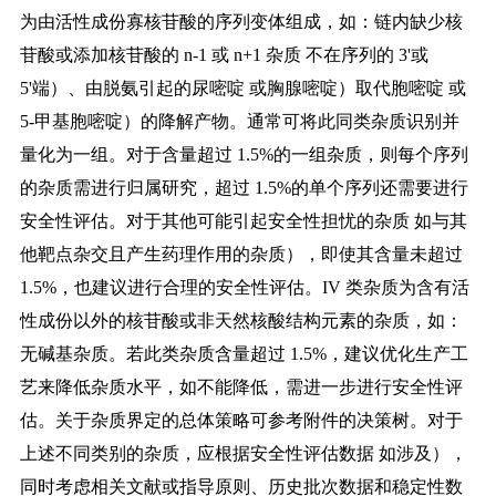
为由活性成份寡核苷酸的序列变体组成，如：
链内缺少核
苷酸或添加核苷酸的
n-1 或 n+1 杂质 不在序列的 3'或
5'端）、由脱氨引起的尿嘧啶 或胸腺嘧啶）取代胞嘧啶 或
5-甲基胞嘧啶）的降解产物。通常可将此同类杂质识别并
量化为一组。对于含量超过 1.5%的一组杂质，则每个序列
的杂质需进行归属研究，超过 1.5%的单个序列还需要进行
安全性评估。对于其他可能引起安全性担忧的杂质 如与其
他靶点杂交且产生药理作用的杂质），即使其含量未超过
1.5%，也建议进行合理的安全性评估。IV 类杂质为含有活
性成份以外的核苷酸或非天然核酸结构元素的杂质，如：
无碱基杂质。若此类杂质含量超过 1.5%，建议优化生产工
艺来降低杂质水平，如不能降低，需进一步进行安全性评
估。关于杂质界定的总体策略可参考附件的决策树。对于
上述不同类别的杂质，应根据安全性评估数据 如涉及），
同时考虑相关文献或指导原则、历史批次数据和稳定性数