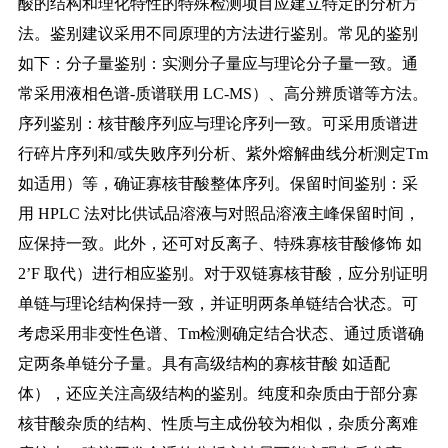
酸的结构和理化特性的特殊检测项目应建立特定的分析方
法。鉴别建议采用不同原理的方法进行鉴别。常见的鉴别
如下：分子量鉴别：实测分子量应与理论分子量一致。通
常采用液相色谱
-质谱联用 LC-MS）、高分辨质谱等方法。
序列鉴别：核苷酸序列应与理论序列一致。可采用质谱进
行碎片序列和/或失败序列分析、紫外熔解曲线分析测定Tm
如适用）等，确证寡核苷酸整体序列。保留时间鉴别：采
用 HPLC 法对比供试品溶液与对照品溶液主峰保留时间，
应保持一致。此外，还可对反离子、特殊寡核苷酸修饰 如
2’F 取代）
进行相应鉴别。对于双链寡核苷酸，应分别证明
单链与理论结构保持一致，并证明两条单链结合状态。可
考虑采用非变性色谱、Tm检测确定结合状态、通过质谱确
定两条单链分子量。具有高级结构的寡核苷酸 如适配
体），还应关注高级结
构的鉴别。纯度和杂质由于部分寡
核苷酸杂质的结构、性质与主成份较为相似，杂质分离难