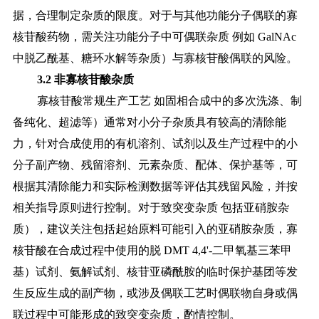
据，合理制定杂质的限度。对于与其他功能分子偶联的寡
核苷酸药物，需关注功能分子中可偶联杂质 例如 GalNAc
中脱乙酰基、糖环水解等杂质）与寡核苷酸偶联的风险。
3.2 非寡核苷酸杂质
寡核苷酸常规生产工艺
如固相合成中的多次洗涤、制
备纯化、超滤等）通常对小分子杂质具有较高的清除能
力，针对合成使用的有机溶剂、试剂以及生产过程中的小
分子副产物、残留溶剂、元素杂质、配体、保护基等，可
根据其清除能力和实际检测数据等评估其残留风险，并按
相关指导原则进行控制。对于致突变杂质
包括亚硝胺杂
质），建议关注包括起始原料可能引入的亚硝胺杂质，寡
核苷酸在合成过程中使用的脱
DMT 4,4'-二甲氧基三苯甲
基）试剂、氨解试剂、核苷亚
磷酰胺的临时保护基团等发
生反应生成的副产物，或涉及偶联工艺时偶联物自身或偶
联过程中可能形成的致突变杂质，酌情控制。