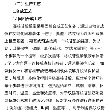
（二）生产工艺
1.合成工艺
1.1固相合成工艺
寡核苷酸通常采用固相合成工艺制备，通过自动合成
仪在功能化固相载体上进行，典型工艺过程为以固相载体
上相应基团（
羟基或预连接第一个核苷酸的羟基）为起
始，以脱保护、偶联、氧化
/硫代、封端 如适用）等 3～4
个步骤为一个循环，经多次循环，将核苷亚磷酰胺单体沿
3’至 5’方向逐一连接成寡核苷酸链，通过脱保护反应（ 如
氨解反应）将寡核苷酸链与固相载体裂解并脱除保护基
团，然后进一步纯化得到单链寡核苷酸。应对单个循环的
每个步骤进行详细描述，包括起始原料、试剂、溶剂、反
应时间、温度、当量和浓度等。对于双链寡核苷酸还涉及
两条单链寡核苷酸退火步骤，应对退火条件进行详细描述
（ 例如缓冲液组成、时间、温度等）。对于制备偶联或衍