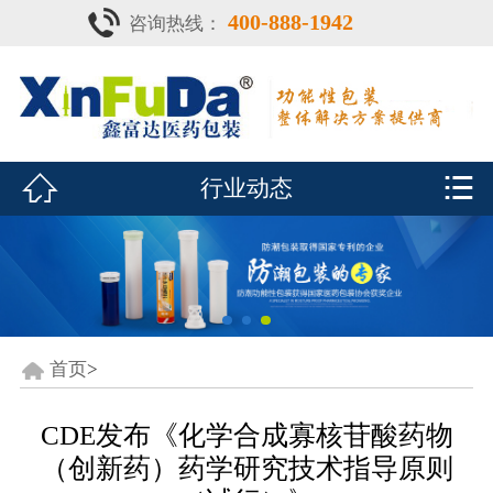
400-888-1942
咨询热线：
首页

产品中心
防潮瓶


行业动态
泡腾片瓶
鑫富达资质
行业动态
关于鑫富达
首页
>
联系我们
CDE发布《化学合成寡核苷酸药物
（创新药）药学研究技术指导原则
CDE查询