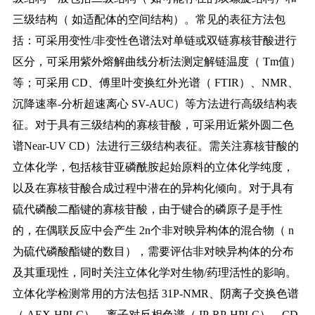
三级结构（ 如适配体的空间结构）。常见的表征方法包
括：可采用变性/非变性色谱法对单链或双链寡核苷酸进行
区分，可采用紫外熔解曲线分析法测定解链温度（ Tm值）
等；可采用 CD、傅里叶变换红外光谱（ FTIR）、NMR、
沉降速率-分析超速离心 SV-AUC）等方法进行高级结构表
征。对于具有三级结构的寡核苷酸，可采用近紫外圆二色
谱
Near-UV CD）法进行三级结构表征。需关注寡核苷酸的
立体化学，包括核苷亚磷酰胺起始原料的立体化学纯度，
以及在寡核苷酸合成过程中潜在的异构化倾向。对于具有
硫代磷酸二酯键的寡核苷酸，由于键合的磷原子是手性
的，在偶联反应中会产生 2n个非对映异构体的混合物（ n
为硫代磷酸酯键的数目），需要评估非对映异构体的分布
及其重现性，同时关注立体化学对生物/药理活性的影响。
立体化学检测常用的方法包括 31P-NMR、阴离子交换色谱
（ AEX-HPLC）、离子对反相色谱（ IP-RP-HPLC）、CD