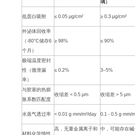
璃）
低蛋白吸附
≤ 0.05 μg/cm²
≥ 0.3 μg/cm²
外泌体回收率
（-80°C储存6
≥ 98%
≤ 90%
个月）
极端温度密封
性（微泄漏
≤ 0.2%
3–5%
率）
与胶塞的热膨
收缩差 < 0.5 μm
收缩差 > 5 μm
胀系数匹配度
水蒸气透过率
< 0.01 g·mm/m²/day
0.1 - 0.5 g·mm/
高，无重金属离子和
中，可能存在碱
材料化学惰性