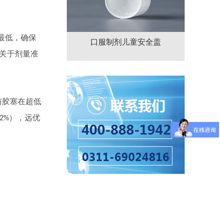
最低，确保
口服制剂儿童安全盖
关于剂量准
与胶塞在超低
），远优
.2%