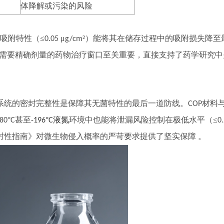
体降解或污染的风险
吸附特性（≤
μ
²）能将其在储存过程中的吸附损失降至
0.05
g/cm
需要精确剂量的药物治疗窗口至关重要，直接支持了药学研究中
系统的密封完整性是保障其无菌特性的最后一道防线。
材料
COP
°
甚至
°
液氮
环境中也能将泄漏风险控制在极低水平（≤
-80
C
-196
C
0
封性指南》对微生物侵入概率的严苛要求提供了坚实保障 。