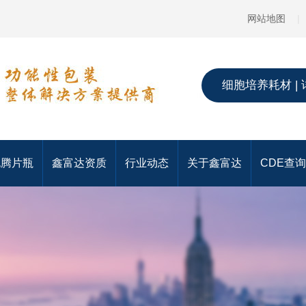
网站地图
|
细胞培养耗材 | 
泡腾片瓶
鑫富达资质
行业动态
关于鑫富达
CDE查询