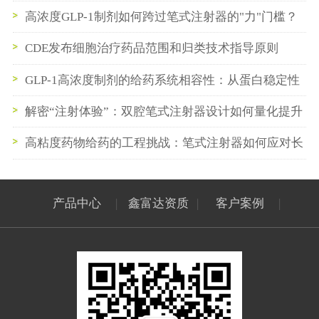
系统的发展方向
高浓度GLP-1制剂如何跨过笔式注射器的"力"门槛？
CDE发布细胞治疗药品范围和归类技术指导原则
（2026年版）
GLP-1高浓度制剂的给药系统相容性：从蛋白稳定性
到笔式注射器卡式瓶密封系统的一体化构建
解密“注射体验”：双腔笔式注射器设计如何量化提升
慢性病患者心理依从性
高粘度药物给药的工程挑战：笔式注射器如何应对长
效GLP-1制剂？
产品中心
|
鑫富达资质
|
客户案例
|