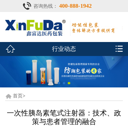
400-888-1942
咨询热线：
首页

产品中心
防潮瓶


行业动态
泡腾片瓶
鑫富达资质
行业动态
关于鑫富达
首页
>
联系我们
一次性胰岛素笔式注射器：技术、政
策与患者管理的融合
CDE查询