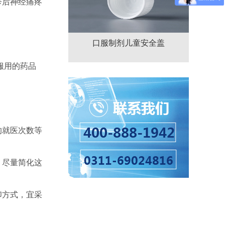
疹后神经痛疼
口服制剂儿童安全盖
服用的药品
的就医次数等
，尽量简化这
印方式，宜采