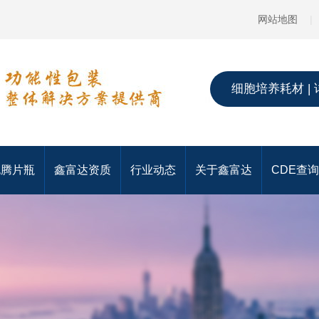
网站地图
|
细胞培养耗材 | 
泡腾片瓶
鑫富达资质
行业动态
关于鑫富达
CDE查询