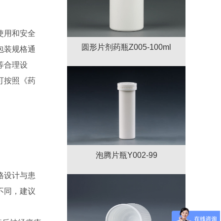
使用和安全
圆形片剂药瓶Z005-100ml
包装规格通
等合理设
可按照《药
泡腾片瓶Y002-99
格设计与患
不同，建议