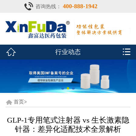
400-888-1942
咨询热线：
首页

产品中心
防潮瓶


行业动态
泡腾片瓶
鑫富达资质
行业动态
关于鑫富达
首页
>
联系我们
GLP-1专用笔式注射器 vs 生长激素隐
针器：差异化适配技术全景解析
CDE查询