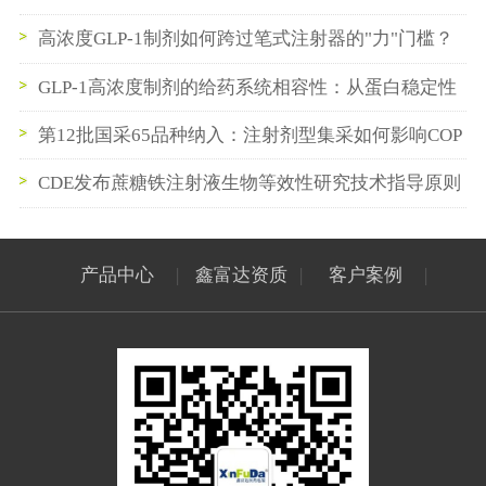
产的无缝衔接实践
高浓度GLP-1制剂如何跨过笔式注射器的"力"门槛？
GLP-1高浓度制剂的给药系统相容性：从蛋白稳定性
到笔式注射器卡式瓶密封系统的一体化构建
第12批国采65品种纳入：注射剂型集采如何影响COP
西林瓶与预灌封供应链
CDE发布蔗糖铁注射液生物等效性研究技术指导原则
公示稿
产品中心
|
鑫富达资质
|
客户案例
|