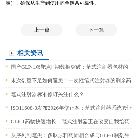
准），确保从生产到使用的全链条可靠性。
上一篇
下一篇
相关资讯
国产GLP-1双靶点Ⅲ期数据突破：笔式注射器包材的
机遇窗口
末次剂量不足如何避免：一次性笔式注射器的剩余药
量控制设计末次剂量不足如何避免：一次性笔式注射
笔式注射器标准修订关注什么？
器的剩余药量控制设计
ISO11608-3发布2026年修正案：笔式注射器系统验证
要求再升级
GLP-1药物快速增长，笔式注射器正在改变自我给药
系统的发展方向
从序列到笔尖：多肽原料药固相合成与GLP-1制剂生