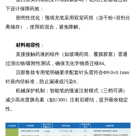
下设计保障药效：
密闭性优化：预填充笔采用双室药筒（冻干粉+溶剂分
离储存），使用前混合，避免降解。
材料相容性
：
直接接触药液的组件（如玻璃药筒、覆膜胶塞）需通
过浸出物/吸附性测试，确保无化学物质迁移84。
贝那鲁肽专用笔明确要求配套针头需符合Φ9.0±0.1mm
针座内径标准，防止漏液或污染8。
机械保护机制：智能笔的慢速注射模式（三档可调）
减少高浓度胰岛素（如U300）注射后硬结，提升吸收稳定
性。