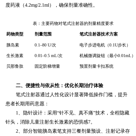
度药液（4.2mg/2.1ml），确保剂量准确性。
表：主要药物对笔式注射器的剂量精度要求
药物类型
剂量范围
笔式注射器技术方案
胰岛素
0.1–80 U/次
电子步进电机（0.1U步长）
生长激素
0.01–0.5 mL/次
机械微调旋钮（最小0.01mL）
贝那鲁肽
固定阶梯增量
预置剂量卡扣系统
二、便捷性与依从性：优化长期治疗体验
笔式注射器通过人性化设计显著降低操作门槛，提升
患者长期用药意愿：
1、隐针设计：采用“针不见、真不痛”技术，全程隐藏
针头，消除儿童注射生长激素的恐惧感7。
2、部分智能胰岛素笔支持三餐剂量预设、注射记录存