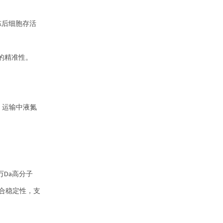
冻后细胞存活
的精准性。
，运输中液氮
万
高分子
Da
合稳定性，支