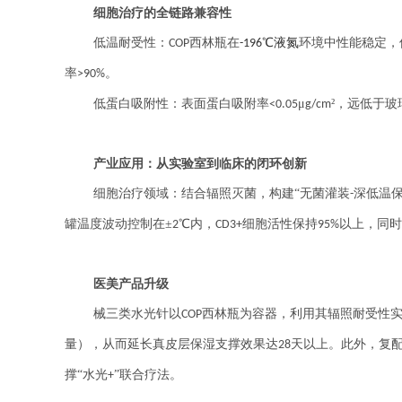
细胞治疗的全链路兼容性
低温耐受性：
西林
瓶在
℃液氮
环境中性能稳定，
COP
-196
率
。
>90%
低蛋白吸附性：表面蛋白吸附率
μ
²，远低于
<0.05
g/cm
产业应用：从实验室到临床的闭环创新
细胞治疗领域：结合辐照灭菌，构建“无菌灌装
深低温
-
罐温度波动控制在±
℃内，
细胞活性保持
以上，同时
2
CD3+
95%
医美产品升级
械三类水光针以
西林
瓶为容器，利用其辐照耐受性
COP
量），从而延长真皮层保湿支撑效果达
天以上。此外，复
28
撑“水光
”联合疗法。
+