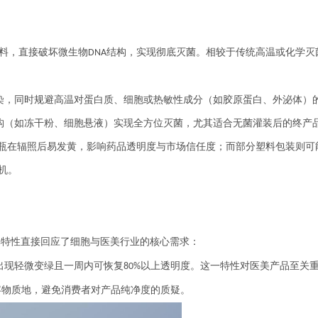
材料，直接破坏微生物
结构，实现彻底灭菌。相较于传统高温或化学灭
DNA
染，同时规避高温对蛋白质、细胞或热敏性成分（如胶原蛋白、外泌体）
构（如冻干粉、细胞悬液）实现全方位灭菌，尤其适合无菌灌装后的终产
瓶在辐照后易发黄，影响药品透明度与市场信任度；而部分塑料包装则可
机。
其特性直接回应了细胞与医美行业的核心需求：
出现轻微变绿且一周内可恢复
以上透明度。这一特性对医美产品至关
80%
容物质地，避免消费者对产品纯净度的质疑
。