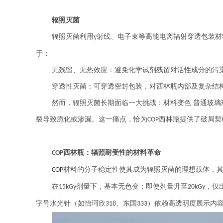
辐照灭菌
辐照灭菌利用
γ射线、电子束等高能电离辐射穿透包装
于：
无残留、无热效应：避免化学试剂残留对活性成分的污
穿透性灭菌：可穿透密封包装，对西林瓶内部及复杂结
然而，辐照灭菌长期面临一大挑战：材料变色
普通玻璃
裂导致脆化或渗漏。这一痛点，恰为
西林瓶提供了破局契
COP
西林瓶：辐照耐受性的材料革命
COP
材料的分子稳定性使其成为辐照灭菌的理想载体，
COP
在
剂量下，基本无色变；即使剂量升至
，仅
15kGy
20kGy
字号水光针（如怡珂欣
、东国
）依赖高透明度展示内
318
333