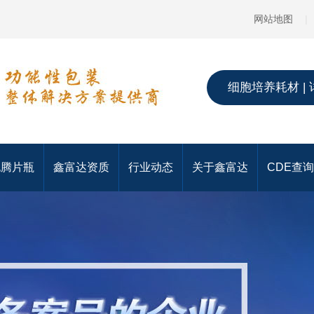
网站地图
|
细胞培养耗材 | 
泡腾片瓶
鑫富达资质
行业动态
关于鑫富达
CDE查询