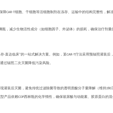
保障
细胞、干细胞等活细胞制剂在冻存、运输中的结构完整性，解
CAR-T
玻璃瓶，减少生物活性成分（如细胞因子、外泌体）的损耗，确保治疗剂量
保存
直达临床”的一站式解决方案。例如，某
疗法采用预辐照灌装后
-
CAR-T
通过辐照二次灭菌降低污染风险。
实现灌装后灭菌，避免传统过滤除菌导致的透明质酸分子量降解（维持
280
配型产品
依赖
瓶的化学惰性，确保玻尿酸与动能素、胶原蛋白的混
COP西林