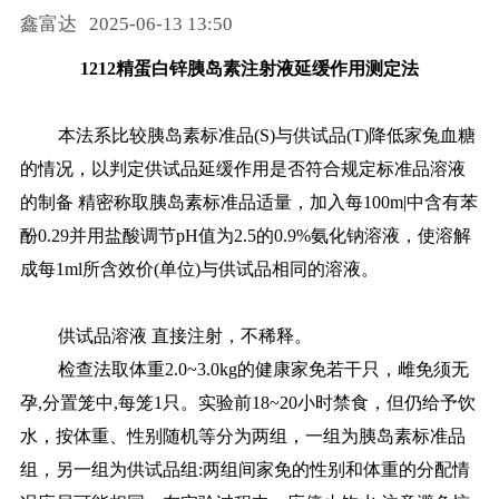
鑫富达
2025-06-13 13:50
药品信息查询
1212精蛋白锌胰岛素注射液延缓作用测定法
本法系比较胰岛素标准品(S)与供试品(T)降低家兔血糖
的情况，以判定供试品延缓作用是否符合规定标准品溶液
的制备 精密称取胰岛素标准品适量，加入每100m|中含有苯
酚0.29并用盐酸调节pH值为2.5的0.9%氨化钠溶液，使溶解
成每1ml所含效价(单位)与供试品相同的溶液。
供试品溶液 直接注射，不稀释。
检查法取体重2.0~3.0kg的健康家免若干只，雌免须无
孕,分置笼中,每笼1只。实验前18~20小时禁食，但仍给予饮
水，按体重、性别随机等分为两组，一组为胰岛素标准品
组，另一组为供试品组:两组间家免的性别和体重的分配情