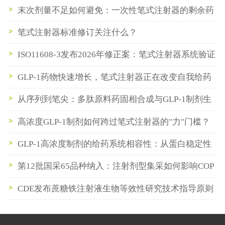
机遇窗口
末次剂量不足如何避免：一次性笔式注射器的剩余药
量控制设计末次剂量不足如何避免：一次性笔式注射
笔式注射器标准修订关注什么？
器的剩余药量控制设计
ISO11608-3发布2026年修正案：笔式注射器系统验证
要求再升级
GLP-1药物快速增长，笔式注射器正在改变自我给药
系统的发展方向
从序列到笔尖：多肽原料药固相合成与GLP-1制剂生
产的无缝衔接实践
高浓度GLP-1制剂如何跨过笔式注射器的"力"门槛？
GLP-1高浓度制剂的给药系统相容性：从蛋白稳定性
到笔式注射器卡式瓶密封系统的一体化构建
第12批国采65品种纳入：注射剂型集采如何影响COP
西林瓶与预灌封供应链
CDE发布蔗糖铁注射液生物等效性研究技术指导原则
公示稿