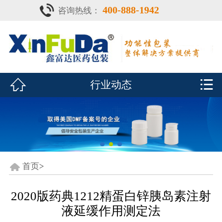
400-888-1942
咨询热线：
首页

产品中心
防潮瓶


行业动态
泡腾片瓶
鑫富达资质
行业动态
关于鑫富达
首页
>
联系我们
2020版药典1212精蛋白锌胰岛素注射
液延缓作用测定法
CDE查询