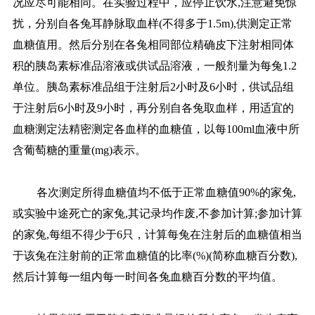
况应尽可能相同。在实验过程中，应停止饮水,注意避免惊
扰，分别自各兔耳静脉取血样(不得多于1.5m),供测定正常
血糖值用。然后分别在各兔相同部位精确皮下注射相同体
积的胰岛素标准品溶液或供试品溶液，一般剂量为每兔1.2
单位。胰岛素标准品组于注射后2小时及6小时，供试品组
于注射后6小时及9小时，再分别自各兔取血样，用适宜的
血糖测定法精密测定各血样的血糖值，以每100ml血液中所
含葡萄糖的重量(mg)表示。
各次测定所得血糖值均不低于正常血糖值90%的家兔,
或实验中途死亡的家兔,其记录均作废,不参加计算;参加计算
的家兔,每组不得少于6只，计算每兔在注射后的血糖值相当
于该兔在注射前的正常血糖值的比率(%)(简称血糖百分数),
然后计算每一组内每一时间各兔血糖百分数的平均值。