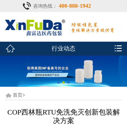
400-888-1942
咨询热线：
首页

产品中心
防潮瓶


行业动态
泡腾片瓶
鑫富达资质
行业动态
关于鑫富达
首页
>
联系我们
COP西林瓶RTU免洗免灭创新包装解
决方案
CDE查询