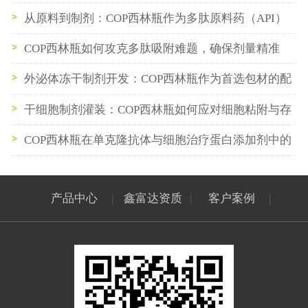
的性能验证
从原料到制剂：COP西林瓶作为多肽原料药（API）
中间储存容器的最佳实践
COP西林瓶如何攻克多肽吸附难题，确保剂量精准
外泌体冻干制剂开发：COP西林瓶作为首选包材的配
方与工艺适配性研究
干细胞制剂灌装：COP西林瓶如何应对细胞粘附与存
活率挑战？
COP西林瓶在单克隆抗体与细胞治疗蛋白添加剂中的
防聚集研究
产品中心
|
鑫富达资质
|
客户案例
|