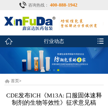
400-888-1942
咨询热线：
首页

产品中心
防潮瓶


行业动态
泡腾片瓶
鑫富达资质
行业动态
关于鑫富达
首页
>
联系我们
CDE发布ICH《M13A: 口服固体速释
制剂的生物等效性》征求意见稿
CDE查询