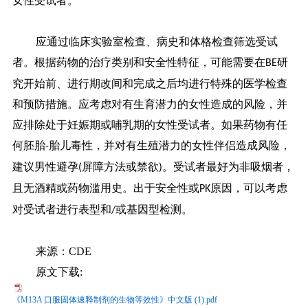
女性受试者。
应通过临床实验室检查、病史和体格检查筛选受试
者。根据药物的治疗类别和安全性特征，可能需要在
研
BE
究开始前、进行期改间和完成之后均进行特殊的医学检查
和预防措施。应考虑对有生育潜力的女性造成的风险，并
应排除处于妊娠期或哺乳期的女性受试者。如果药物有任
何胚胎
胎儿毒性，并对有生殖潜力的女性伴侣造成风险，
-
建议男性避孕
屏障方法或禁欲
。受试者最好为非吸烟者，
(
)
且无酒精或药物滥用史。出于安全性或
原因，可以考虑
PK
对受试者进行表型和
或基因型检测。
/
来源：CDE
原文下载:
《M13A 口服固体速释制剂的生物等效性》中文版 (1).pdf