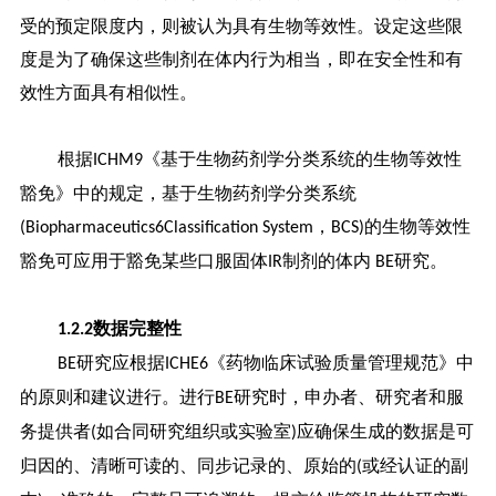
受的预定限度内，则被认为具有生物等效性。设定这些限
度是为了确保这些制剂在体内行为相当，即在安全性和有
效性方面具有相似性。
根据
《基于生物药剂学分类系统的生物等效性
ICHM9
豁免》中的规定，基于生物药剂学分类系统
，
的生物等效性
(Biopharmaceutics6Classification System
BCS)
豁免可应用于豁免某些口服固体
制剂的体内
研究。
IR
BE
数据完整性
1.2.2
研究应根据
《药物临床试验质量管理规范》中
BE
ICHE6
的原则和建议进行。进行
研究时，申办者、研究者和服
BE
务提供者
如合同研究组织或实验室
应确保生成的数据是可
(
)
归因的、清晰可读的、同步记录的、原始的
或经认证的副
(