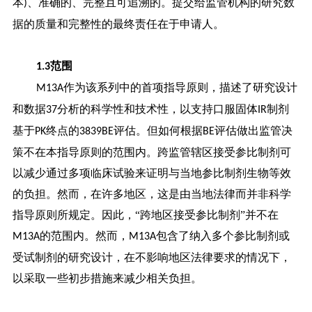
本
、准确的、完整且可追溯的。提交给监管机构的研究数
)
据的质量和完整性的最终责任在于申请人。
范围
1.3
作为该系列中的首项指导原则，描述了研究设计
M13A
和数据
分析的科学性和技术性，以支持口服固体
制剂
37
IR
基于
终点的
评估。但如何根据
评估做出监管决
PK
3839BE
BE
策不在本指导原则的范围内。跨监管辖区接受参比制剂可
以减少通过多项临床试验来证明与当地参比制剂生物等效
的负担。然而，在许多地区，这是由当地法律而并非科学
指导原则所规定。因此，“跨地区接受参比制剂”并不在
的范围内。然而，
包含了纳入多个参比制剂或
M13A
M13A
受试制剂的研究设计，在不影响地区法律要求的情况下，
以采取一些初步措施来减少相关负担。