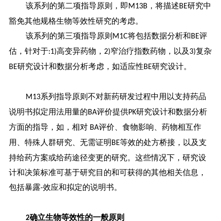
该系列的第二项指导原则，即
，将描述
研究中
M13B
BE
豁免其他规格生物等效性研究的考虑。
该系列的第三项指导原则
将包括数据分析和
评
M1C
BE
估，针对于
高变异药物，
窄治疗指数药物，以及
复杂
:1)
2)
3)
研究设计和数据分析考虑，如适应性
研究设计。
BE
BE
系列指导原则不对新药研发过程中用以支持药品
M13
说明书拟定用法用量的
评价提供
研究设计和数据分析
BA
PK
方面的指导，如，相对
评价、食物影响、药物相互作
BA
用、特殊人群研究、无需证明
等效的处方桥接，以及支
BE
持给药方案或给药途径变更的研究。这些情况下，研究设
计和决策标准可基于研究目的和可获得的其他相关信息，
包括暴露
效应和拟定的说明书。
-
确立生物等效性的一般原则
2