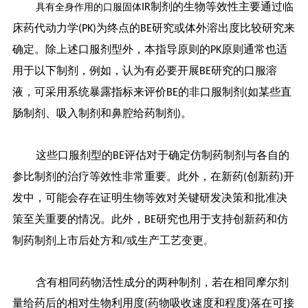
制剂的生物等效性主要通过临
具有全身作用的口服固体
IR
床药代动力学
为终点的
研究或体外溶出度比较研究来
(PK)
BE
确定。除上述口服剂型外，本指导原则的
原则通常也适
PK
用于以下制剂，例如，认为有必要开展
研究的口服溶
BE
液，可采用系统暴露指标来评价
的非口服制剂
如某些直
BE
(
肠制剂、吸入制剂和鼻腔给药制剂
。
)
这些口服剂型的
评估对于确定仿制药制剂与各自的
BE
参比制剂的治疗等效性非常重要。此外，在新药
创新药
开
(
)
发中，可能会存在证明生物等效对关键研发决策和批准决
策至关重要的情况。此外，
研究也用于支持创新药和仿
BE
制药制剂上市后处方和
或生产工艺变更
/
。
含有相同药物活性成分的两种制剂，若在相同摩尔剂
量给药后的相对生物利用度
药物吸收速度和程度
落在可接
(
)