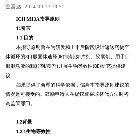
鑫富达
2024-09-27 10:51
药品信息查询
ICH M13A
指导原则
引言
11
目的
1.1
本指导原则旨在为研发和上市后阶段设计递送药物至
体循环的
口服固体速释
制剂
如片剂、胶囊剂、用于口
3
(IR)
(
服混悬液的颗粒剂
粉剂
开展生物等效性
研究提供建
/
)
(BE)
议。
如果提供了合理的科学依据，偏离本指导原则建议的
情况是可接受的。鼓励申请人在提议或采取替代方法时咨
询监管部门。
背景
1.2
生物等效性
1.2.1