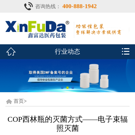
400-888-1942
咨询热线：
首页

产品中心
防潮瓶


行业动态
泡腾片瓶
鑫富达资质
行业动态
关于鑫富达
首页
>
联系我们
COP西林瓶的灭菌方式——电子束辐
照灭菌
CDE查询