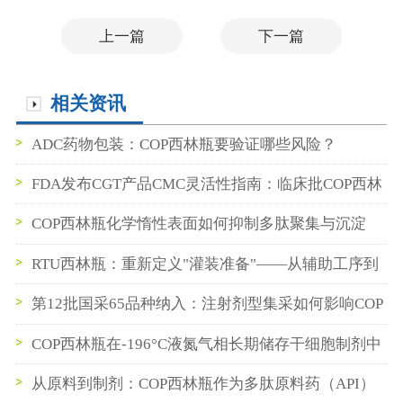
上一篇
下一篇
相关资讯
ADC药物包装：COP西林瓶要验证哪些风险？
FDA发布CGT产品CMC灵活性指南：临床批COP西林
瓶数据如何支持BLA申报
COP西林瓶化学惰性表面如何抑制多肽聚集与沉淀
RTU西林瓶：重新定义"灌装准备"——从辅助工序到
即插即用
第12批国采65品种纳入：注射剂型集采如何影响COP
西林瓶与预灌封供应链
COP西林瓶在-196°C液氮气相长期储存干细胞制剂中
的性能验证
从原料到制剂：COP西林瓶作为多肽原料药（API）