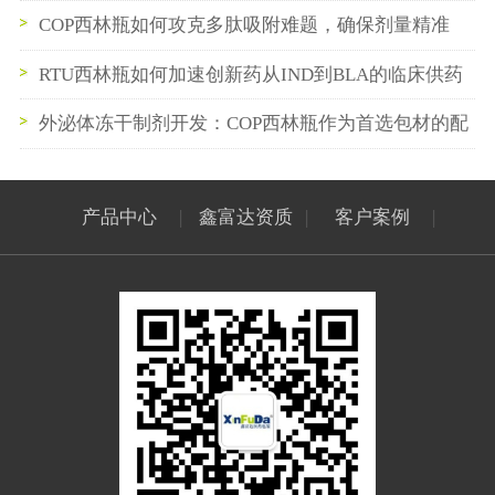
中间储存容器的最佳实践
COP西林瓶如何攻克多肽吸附难题，确保剂量精准
RTU西林瓶如何加速创新药从IND到BLA的临床供药
节奏
外泌体冻干制剂开发：COP西林瓶作为首选包材的配
方与工艺适配性研究
产品中心
|
鑫富达资质
|
客户案例
|