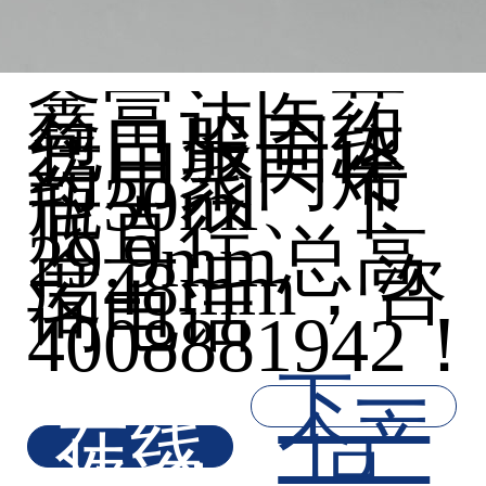
鑫富达医药
包口服固体
药用聚丙烯
瓶30ml、下
底直径
29.9mm总高
度48mm，咨
询电话
4008881942
下一
在线
个产