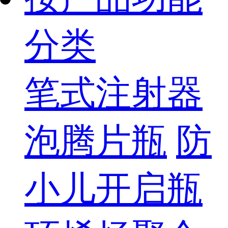
分类
笔式注射器
泡腾片瓶
防
小儿开启瓶