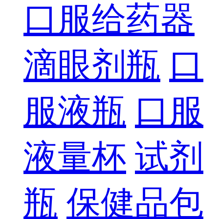
口服给药器
滴眼剂瓶
口
服液瓶
口服
液量杯
试剂
瓶
保健品包