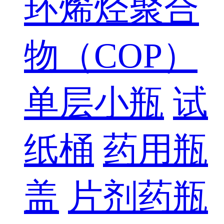
环烯烃聚合
物（COP）
单层小瓶
试
纸桶
药用瓶
盖
片剂药瓶