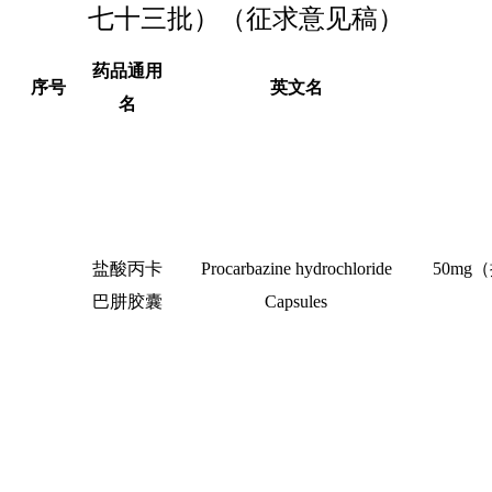
七十三批）（征求意见稿）
药品通用
序号
英文名
名
盐酸丙卡
Procarbazine hydrochloride
50mg
（
巴肼胶囊
Capsules