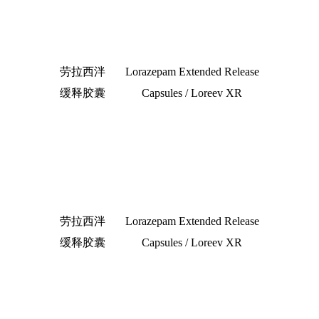
劳拉西泮
Lorazepam Extended Release
缓释胶囊
Capsules / Loreev XR
劳拉西泮
Lorazepam Extended Release
缓释胶囊
Capsules / Loreev XR