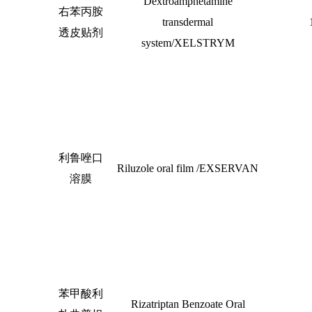
Dextroamphetamine
右苯丙胺
transdermal
透皮贴剂
system/XELSTRYM
利鲁唑口
Riluzole oral film /EXSERVAN
溶膜
苯甲酸利
Rizatriptan Benzoate Oral