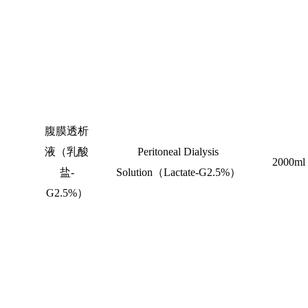
腹膜透析
液（乳酸
Peritoneal Dialysis
2000ml
盐
-
Solution
（
Lactate-G2.5%
）
G2.5%
）