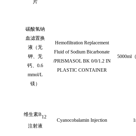
片
碳酸氢钠
血滤置换
Hemofiltration Replacement
液（无
Fluid of Sodium Bicarbonate
钾、无
5000ml
/PRISMASOL BK 0/0/1.2 IN
钙、
0.6
PLASTIC CONTAINER
mmol/L
镁）
维生素
B
12
Cyanocobalamin Injection
1
注射液