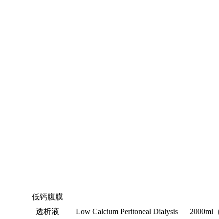
低钙腹膜
透析液
Low Calcium Peritoneal Dialysis
2000ml