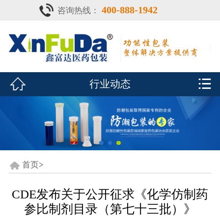
400-888-1942
咨询热线：
首页

产品中心
防潮瓶


行业动态
泡腾片瓶
鑫富达资质
行业动态
关于鑫富达
首页
>
联系我们
CDE发布关于公开征求《化学仿制药
参比制剂目录（第七十三批）》
CDE查询