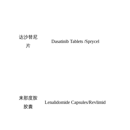
达沙替尼
Dasatinib Tablets /Sprycel
片
来那度胺
Lenalidomide Capsules/Revlimid
胶囊