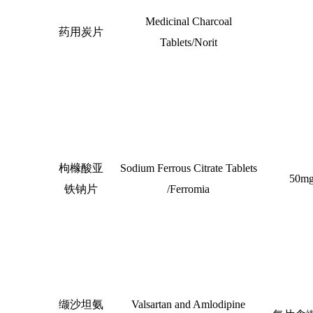
Medicinal Charcoal
药用炭片
Tablets/Norit
枸橼酸亚
Sodium Ferrous Citrate Tablets
50m
铁钠片
/Ferromia
缬沙坦氨
Valsartan and Amlodipine