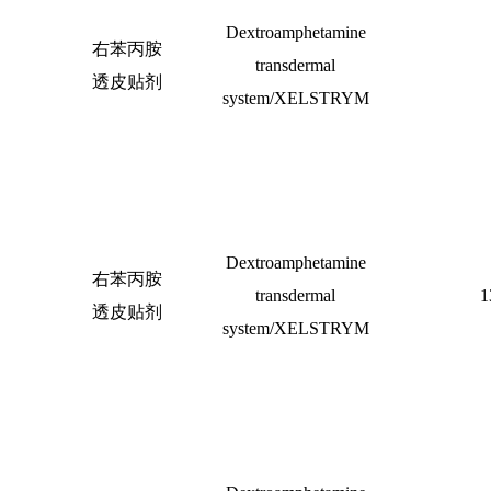
Dextroamphetamine
右苯丙胺
transdermal
透皮贴剂
system/XELSTRYM
Dextroamphetamine
右苯丙胺
transdermal
1
透皮贴剂
system/XELSTRYM