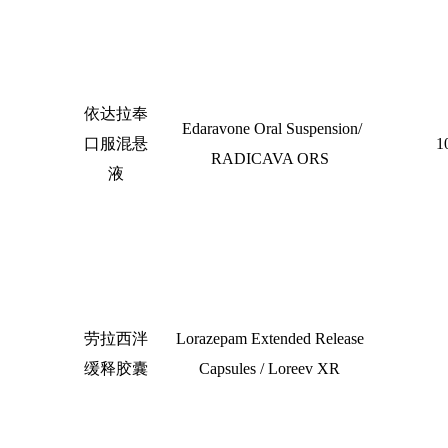
依达拉奉
Edaravone Oral Suspension/
口服混悬
1
RADICAVA ORS
液
劳拉西泮
Lorazepam Extended Release
缓释胶囊
Capsules / Loreev XR