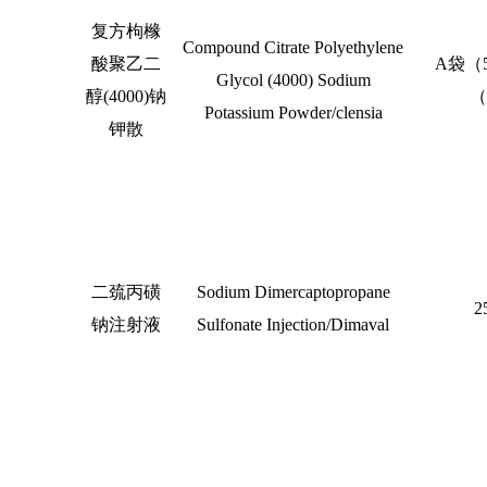
复方枸橼
Compound Citrate Polyethylene
酸聚乙二
A
袋（
Glycol (4000) Sodium
醇
(4000)
钠
（
Potassium Powder/clensia
钾散
二巯丙磺
Sodium Dimercaptopropane
2
钠注射液
Sulfonate Injection/Dimaval