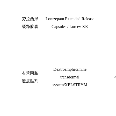
劳拉西泮
Lorazepam Extended Release
缓释胶囊
Capsules / Loreev XR
Dextroamphetamine
右苯丙胺
transdermal
透皮贴剂
system/XELSTRYM