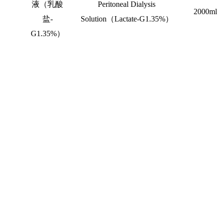
液（乳酸
Peritoneal Dialysis
2000ml
盐
-
Solution
（
Lactate-G1.35%
）
G1.35%
）