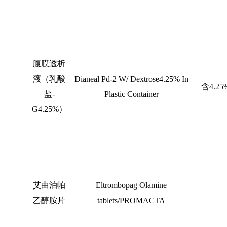
腹膜透析
液（乳酸
Dianeal Pd-2 W/ Dextrose4.25% In
含
4.25
盐
-
Plastic Container
G4.25%
）
艾曲泊帕
Eltrombopag Olamine
乙醇胺片
tablets/PROMACTA