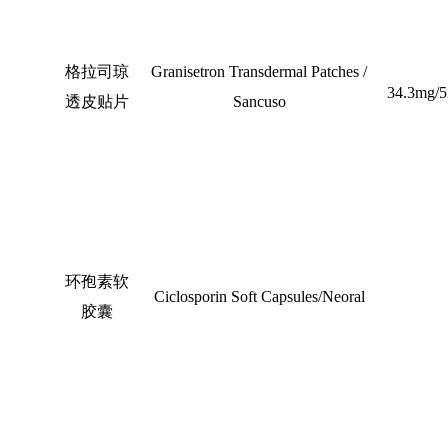
格拉司琼
Granisetron Transdermal Patches /
34.3mg/
透皮贴片
Sancuso
环孢素软
Ciclosporin Soft Capsules/Neoral
胶囊