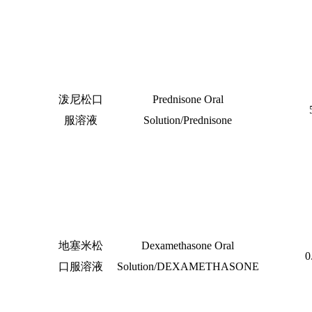
泼尼松口
Prednisone Oral
服溶液
Solution/Prednisone
地塞米松
Dexamethasone Oral
0
口服溶液
Solution/DEXAMETHASONE