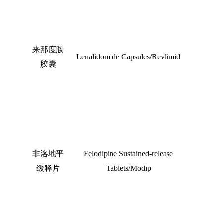
来那度胺
Lenalidomide Capsules/Revlimid
胶囊
非洛地平
Felodipine Sustained-release
缓释片
Tablets/Modip