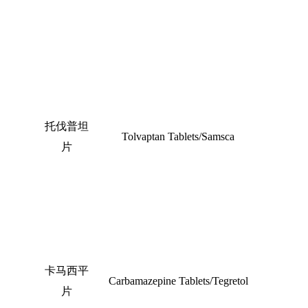
托伐普坦
Tolvaptan Tablets/Samsca
片
卡马西平
Carbamazepine Tablets/Tegretol
片