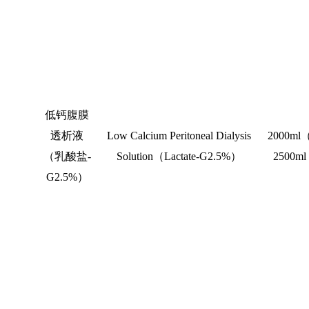
低钙腹膜
透析液
Low Calcium Peritoneal Dialysis
2000ml
（乳酸盐
-
Solution
（
Lactate-G2.5%
）
2500ml
G2.5%
）