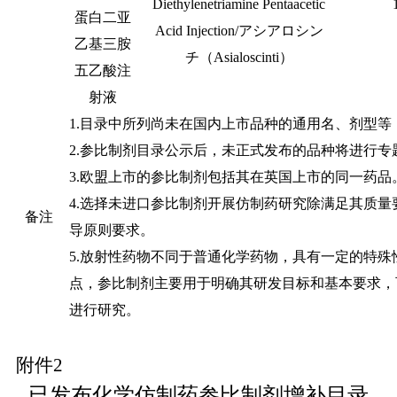
Diethylenetriamine Pentaacetic
蛋白二亚
Acid Injection/
アシアロシン
乙基三胺
チ（
Asialoscinti
）
五乙酸注
射液
1.
目录中所列尚未在国内上市品种的通用名、剂型等
2.
参比制剂目录公示后，未正式发布的品种将进行专
3.
欧盟上市的参比制剂包括其在英国上市的同一药品
4.
选择未进口参比制剂开展仿制药研究除满足其质量
备注
导原则要求。
5.
放射性药物不同于普通化学药物，具有一定的特殊
点，参比制剂主要用于明确其研发目标和基本要求，
进行研究。
附件
2
已发布化学仿制药参比制剂增补目录