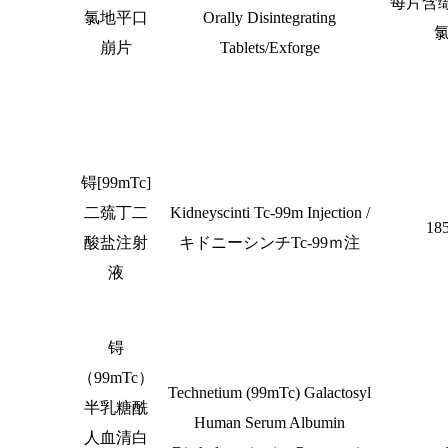
每片含
氯地平口
Orally Disintegrating
崩片
Tablets/Exforge
锝
[99mTc]
二巯丁二
Kidneyscinti Tc-99m Injection /
18
酸盐注射
キドニ
ー
シンチ
Tc-99
ｍ注
液
锝
（
99mTc
）
Technetium (99mTc) Galactosyl
半乳糖酰
Human Serum Albumin
人血清白