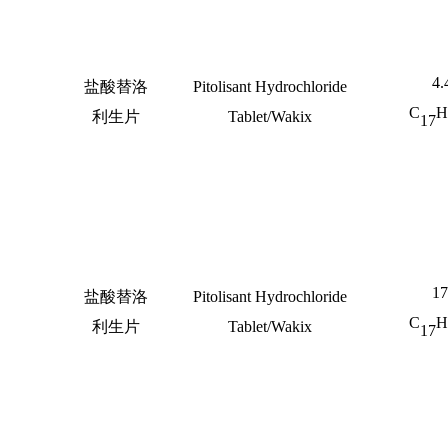
4.
盐酸替洛
Pitolisant Hydrochloride
C
H
利生片
Tablet/Wakix
17
17
盐酸替洛
Pitolisant Hydrochloride
C
H
利生片
Tablet/Wakix
17