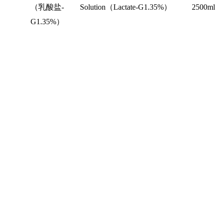
（乳酸盐
-
Solution
（
Lactate-G1.35%
）
2500ml
G1.35%
）