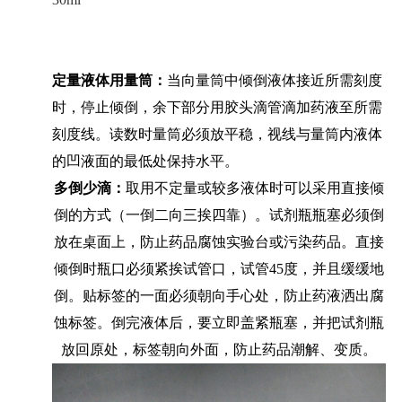
定量液体用量筒：
当向量筒中倾倒液体接近所需刻度
时，停止倾倒，余下部分用胶头滴管滴加药液至所需
刻度线。读数时量筒必须放平稳，视线与量筒内液体
的凹液面的最低处保持水平。
多倒少滴：
取用不定量或较多液体时可以采用直接倾
倒的方式（一倒二向三挨四靠）。试剂瓶瓶塞必须倒
放在桌面上，防止药品腐蚀实验台或污染药品。直接
倾倒时瓶口必须紧挨试管口，试管45度，并且缓缓地
倒。贴标签的一面必须朝向手心处，防止药液洒出腐
蚀标签。倒完液体后，要立即盖紧瓶塞，并把试剂瓶
放回原处，标签朝向外面，防止药品潮解、变质。