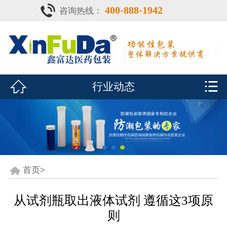
400-888-1942
咨询热线：
首页

产品中心
防潮瓶


行业动态
泡腾片瓶
鑫富达资质
行业动态
关于鑫富达
首页
>
联系我们
从试剂瓶取出液体试剂 遵循这3项原
则
CDE查询