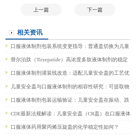
上一篇
下一篇
相关资讯
口服液体制剂包装系统变更指导：普通盖切换为儿童
安全盖的申报路径与药学桥接研究
替尔泊肽（Tirzepatide）高浓度多肽液体制剂的稳定
性开发与灌装挑战
口服液体制剂灌装线改造：适配儿童安全盖的工艺优
化与设备选型
儿童安全盖与口服液体制剂的相容性研究：可提取物
与浸出物评估要点
口服液体制剂包装运输验证：儿童安全盖在振动、跌
落测试中的性能表现
CDE最新法规解读：儿童安全盖（CR盖）在口服液体
制剂中的强制要求与实施时间表
口服液体药用聚丙烯压旋盖的化学稳定性如何？