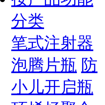
分类
笔式注射器
泡腾片瓶
防
小儿开启瓶