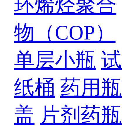
环烯烃聚合
物（COP）
单层小瓶
试
纸桶
药用瓶
盖
片剂药瓶