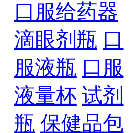
口服给药器
滴眼剂瓶
口
服液瓶
口服
液量杯
试剂
瓶
保健品包