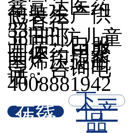
鑫富达医药
包装生产供
应直径
33mm、
38mm防儿童
开启，口服
固体药用聚
丙烯压旋瓶
盖。咨询电
话：
4008881942
下一
在线
个产
咨询
品