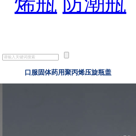
烯瓶
防潮瓶
口服固体药用聚丙烯压旋瓶盖