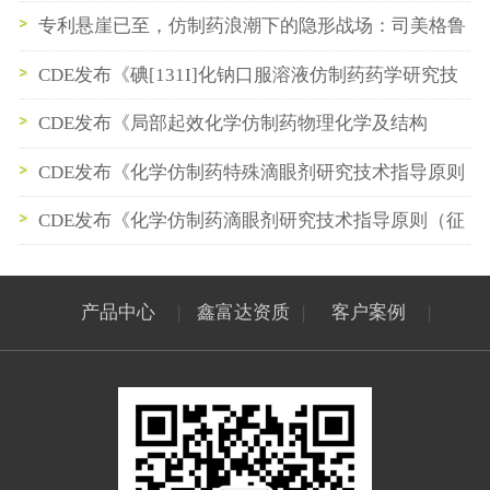
通告
专利悬崖已至，仿制药浪潮下的隐形战场：司美格鲁
肽给药装置“剂量精度”成决胜关键
CDE发布《碘[131I]化钠口服溶液仿制药药学研究技
术要求》
CDE发布《局部起效化学仿制药物理化学及结构
（Q3）特性研究技术指导原则（征求意见稿）》
CDE发布《化学仿制药特殊滴眼剂研究技术指导原则
（征求意见稿）》
CDE发布《化学仿制药滴眼剂研究技术指导原则（征
求意见稿）》
产品中心
|
鑫富达资质
|
客户案例
|