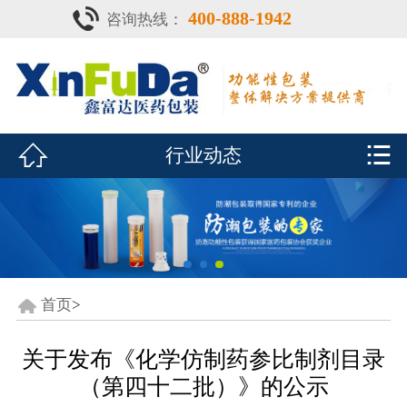
400-888-1942
咨询热线：
首页

产品中心
防潮瓶


行业动态
泡腾片瓶
鑫富达资质
行业动态
关于鑫富达
首页
>
联系我们
关于发布《化学仿制药参比制剂目录
（第四十二批）》的公示
CDE查询